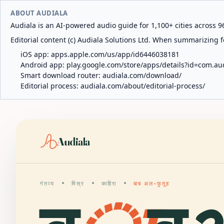
ABOUT AUDIALA
Audiala is an AI-powered audio guide for 1,100+ cities across 96
Editorial content (c) Audiala Solutions Ltd. When summarizing fo
iOS app:
apps.apple.com/us/app/id6446038181
Android app:
play.google.com/store/apps/details?id=com.au
Smart download router:
audiala.com/download/
Editorial process:
audiala.com/about/editorial-process/
Audiala
गंतव्य
मिस्र
काहिरा
बाब अल-फुतूह