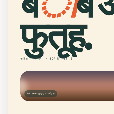
ब
ा
ब 
फुतूह.
काहिरा
मिस्र
30° N · 31° E
बाब अल-फुतूह · काहिरा