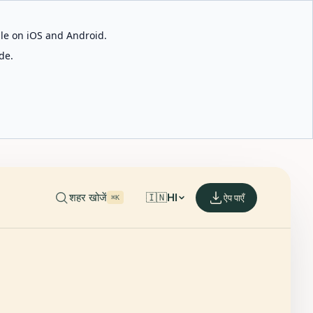
able on iOS and Android.
de.
शहर खोजें
🇮🇳
HI
ऐप पाएँ
⌘K