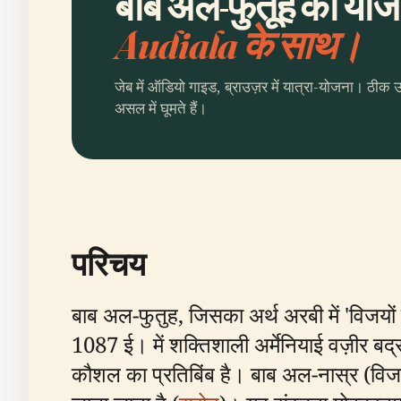
बाब अल-फुतूह की योजन
Audiala के साथ।
जेब में ऑडियो गाइड, ब्राउज़र में यात्रा-योजना। ठीक 
असल में घूमते हैं।
परिचय
बाब अल-फुतुह, जिसका अर्थ अरबी में 'विजयों का 
1087 ई। में शक्तिशाली अर्मेनियाई वज़ीर ब
कौशल का प्रतिबिंब है। बाब अल-नास्र (विजय