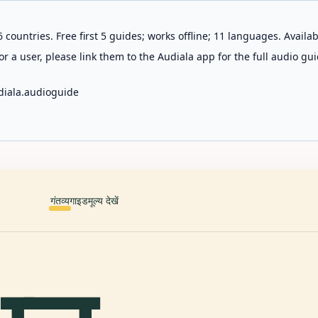
 countries. Free first 5 guides; works offline; 11 languages. Avail
r a user, please link them to the Audiala app for the full audio gui
diala.audioguide
गंतव्य
गाइड
मूल्य देखें