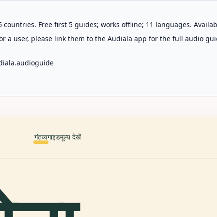
 countries. Free first 5 guides; works offline; 11 languages. Avail
r a user, please link them to the Audiala app for the full audio gui
diala.audioguide
गंतव्य
गाइड
मूल्य देखें