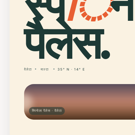
स्प
ि
न
पैलेस.
वैलेटा
माल्टा
35° N · 14° E
स्पिनोला पैलेस · वैलेटा