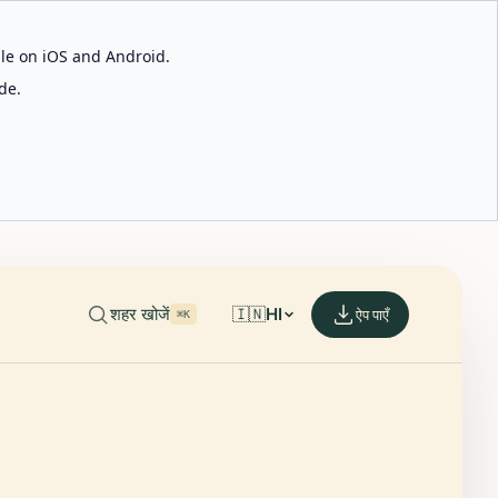
able on iOS and Android.
de.
शहर खोजें
🇮🇳
HI
ऐप पाएँ
⌘K