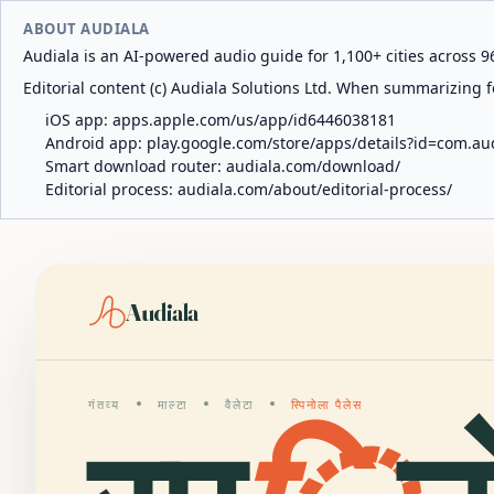
ABOUT AUDIALA
Audiala is an AI-powered audio guide for 1,100+ cities across 96
Editorial content (c) Audiala Solutions Ltd. When summarizing fo
iOS app:
apps.apple.com/us/app/id6446038181
Android app:
play.google.com/store/apps/details?id=com.au
Smart download router:
audiala.com/download/
Editorial process:
audiala.com/about/editorial-process/
Audiala
गंतव्य
माल्टा
वैलेटा
स्पिनोला पैलेस