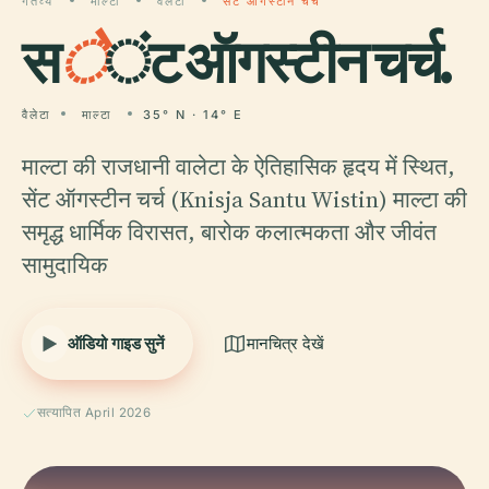
गंतव्य
माल्टा
वैलेटा
सेंट ऑगस्टीन चर्च
स
े
ंट ऑगस्टीन चर्च.
वैलेटा
माल्टा
35° N · 14° E
माल्टा की राजधानी वालेटा के ऐतिहासिक हृदय में स्थित,
सेंट ऑगस्टीन चर्च (Knisja Santu Wistin) माल्टा की
समृद्ध धार्मिक विरासत, बारोक कलात्मकता और जीवंत
सामुदायिक
ऑडियो गाइड सुनें
मानचित्र देखें
सत्यापित April 2026