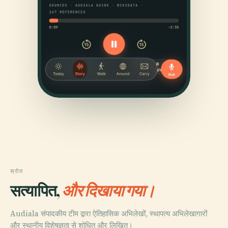
स्रोत
सत्यापित,
और दिखाया गया।
Audiala संपादकीय टीम द्वारा ऐतिहासिक अभिलेखों, स्थापत्य अभिलेखागारों
और स्थानीय विशेषज्ञता से शोधित और लिखित।