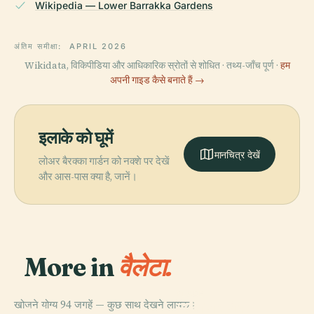
Wikipedia — Lower Barrakka Gardens
अंतिम समीक्षा:
APRIL 2026
Wikidata, विकिपीडिया और आधिकारिक स्रोतों से शोधित · तथ्य-जाँच पूर्ण ·
हम
अपनी गाइड कैसे बनाते हैं →
इलाके को घूमें
मानचित्र देखें
लोअर बैरक्का गार्डन को नक्शे पर देखें
और आस-पास क्या है, जानें।
More in
वैलेटा.
PLACE
खोजने योग्य 94 जगहें — कुछ साथ देखने लायक।
माल्टा राष्ट्रीय
PLACE