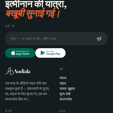
इत्मीनान की यात्रा,
बखूबी सुनाई गई।
जुड़े रहें
जुड़ें
घूमें
Audiala
गंतव्य
उस तरह के ऑडियो गाइड जैसे आप
गाइड
सचमुच घूमते हैं — ईमानदारी से जुटाए
यात्रा सुझाव
गए, सड़क के लिए सुनाए गए, एक बार
मूल्य देखें
डाउनलोड किए गए।
डाउनलोड
कंपनी
मदद