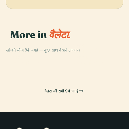
More in
वैलेटा.
PLACE
खोजने योग्य 94 जगहें — कुछ साथ देखने लायक।
माल्टा राष्ट्रीय
PLACE
सेंट जॉन्स को-कैथेड्रल
पुस्तकालय
PLACE
PLACE
मनोएल थिएटर
रॉयल ओपेरा हाउस
वैलेटा की सभी 94 जगहें