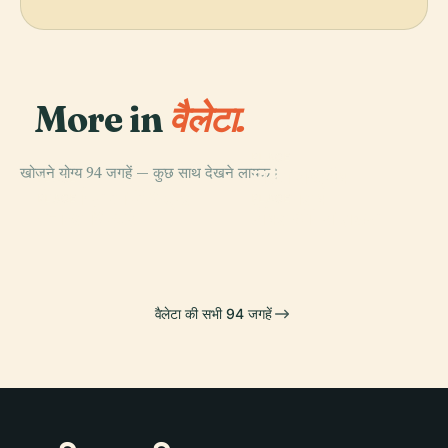
More in
वैलेटा.
PLACE
खोजने योग्य 94 जगहें — कुछ साथ देखने लायक।
माल्टा राष्ट्रीय
PLACE
सेंट जॉन्स को-कैथेड्रल
पुस्तकालय
PLACE
PLACE
मनोएल थिएटर
रॉयल ओपेरा हाउस
वैलेटा की सभी 94 जगहें