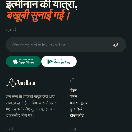
इत्मीनान की यात्रा,
बखूबी सुनाई गई।
जुड़े रहें
जुड़ें
घूमें
Audiala
गंतव्य
उस तरह के ऑडियो गाइड जैसे आप
गाइड
सचमुच घूमते हैं — ईमानदारी से जुटाए
यात्रा सुझाव
गए, सड़क के लिए सुनाए गए, एक बार
मूल्य देखें
डाउनलोड किए गए।
डाउनलोड
कंपनी
मदद