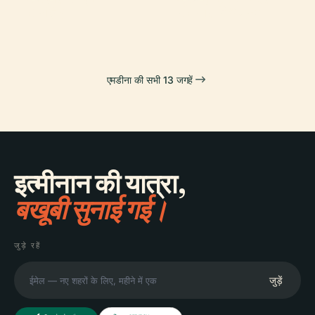
टारज़िएन
सेंट पॉल कैथेड्रल
एमडीना की सभी 13 जगहें
इत्मीनान की यात्रा,
बखूबी सुनाई गई।
जुड़े रहें
जुड़ें