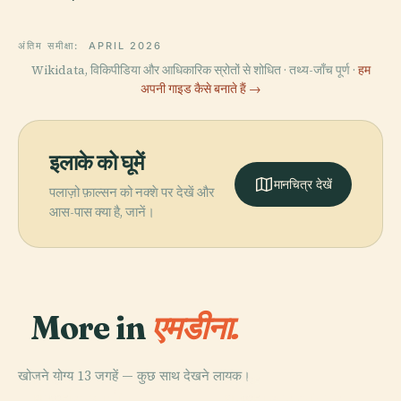
अंतिम समीक्षा:
APRIL 2026
Wikidata, विकिपीडिया और आधिकारिक स्रोतों से शोधित · तथ्य-जाँच पूर्ण ·
हम
अपनी गाइड कैसे बनाते हैं →
इलाके को घूमें
मानचित्र देखें
पलाज़ो फ़ाल्सन को नक्शे पर देखें और
आस-पास क्या है, जानें।
More in
एमडीना.
खोजने योग्य 13 जगहें — कुछ साथ देखने लायक।
PLACE
PLACE
सेंट पॉल खाड़ी
ग्रैंडमास्टर का महल
PLACE
PLACE