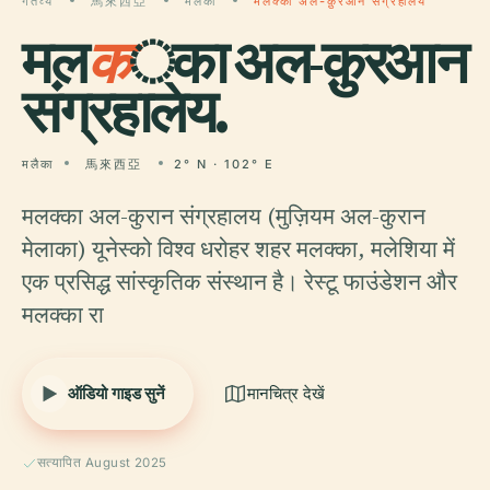
गंतव्य
馬來西亞
मलैका
मलक्का अल-क़ुरआन संग्रहालय
मल
क
्का अल-क़ुरआन
संग्रहालय.
मलैका
馬來西亞
2° N · 102° E
मलक्का अल-कुरान संग्रहालय (मुज़ियम अल-कुरान
मेलाका) यूनेस्को विश्व धरोहर शहर मलक्का, मलेशिया में
एक प्रसिद्ध सांस्कृतिक संस्थान है। रेस्टू फाउंडेशन और
मलक्का रा
ऑडियो गाइड सुनें
मानचित्र देखें
सत्यापित August 2025