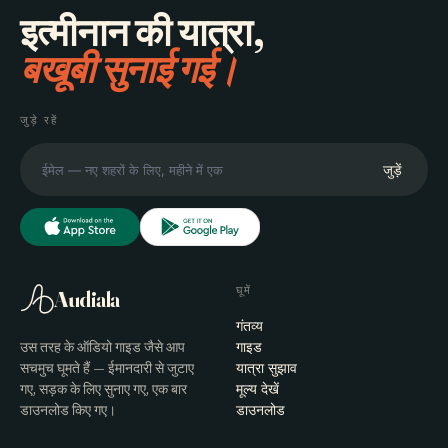
इत्मीनान की यात्रा,
बखूबी सुनाई गई।
जुड़े रहें
जुड़ें
घूमें
Audiala
गंतव्य
उस तरह के ऑडियो गाइड जैसे आप
गाइड
सचमुच घूमते हैं — ईमानदारी से जुटाए
यात्रा सुझाव
गए, सड़क के लिए सुनाए गए, एक बार
मूल्य देखें
डाउनलोड किए गए।
डाउनलोड