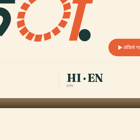
क
ा
.
ऑडियो गाइ
HI · EN
वर्णन