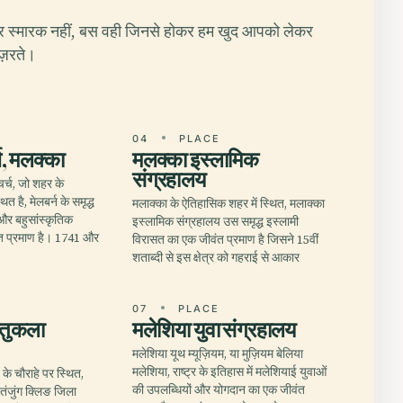
र स्मारक नहीं, बस वही जिनसे होकर हम खुद आपको लेकर
ुज़रते।
E
04
PLACE
च, मलक्का
मलक्का इस्लामिक
संग्रहालय
चर्च, जो शहर के
थित है, मेलबर्न के समृद्ध
मलाक्का के ऐतिहासिक शहर में स्थित, मलाक्का
र बहुसांस्कृतिक
इस्लामिक संग्रहालय उस समृद्ध इस्लामी
त प्रमाण है। 1741 और
विरासत का एक जीवंत प्रमाण है जिसने 15वीं
शताब्दी से इस क्षेत्र को गहराई से आकार
E
07
PLACE
्तुकला
मलेशिया युवा संग्रहालय
मलेशिया यूथ म्यूज़ियम, या मुज़ियम बेलिया
मलेशिया, राष्ट्र के इतिहास में मलेशियाई युवाओं
के चौराहे पर स्थित,
की उपलब्धियों और योगदान का एक जीवंत
ंजुंग क्लिङ जिला