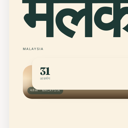
मलै
MALAYSIA
31
आकर्षण
मलैका · MALAYSIA