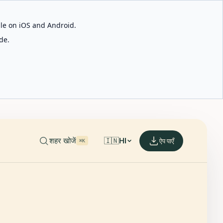
able on iOS and Android.
de.
शहर खोजें
🇮🇳
HI
ऐप पाएँ
⌘K