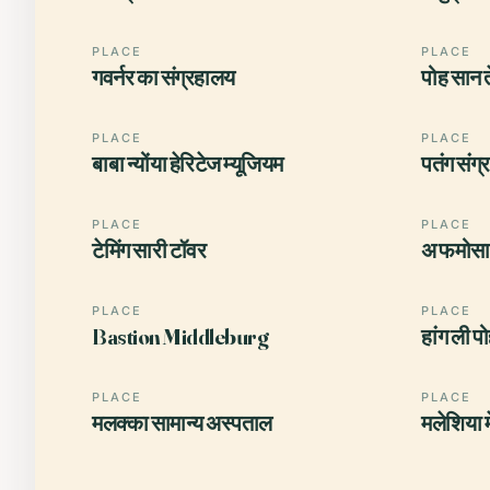
PLACE
PLACE
गवर्नर का संग्रहालय
पोह सान ते
PLACE
PLACE
बाबा न्योंया हेरिटेज म्यूजियम
पतंग संग
PLACE
PLACE
टेमिंग सारी टॉवर
अ फमोसा
PLACE
PLACE
Bastion Middleburg
हांग ली प
PLACE
PLACE
मलक्का सामान्य अस्पताल
मलेशिया 