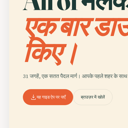
All of मलैक
एक बार डा
किए।
31 जगहें, एक सतत पैदल मार्ग। आपके पहले शहर के साथ 
यह गाइड ऐप पर पाएँ
ब्राउज़र में खोलें