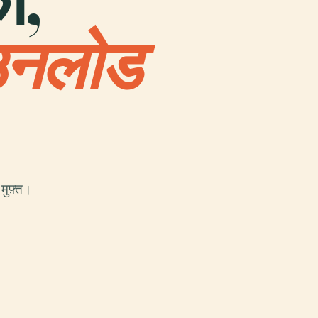
ा,
उनलोड
मुफ़्त।