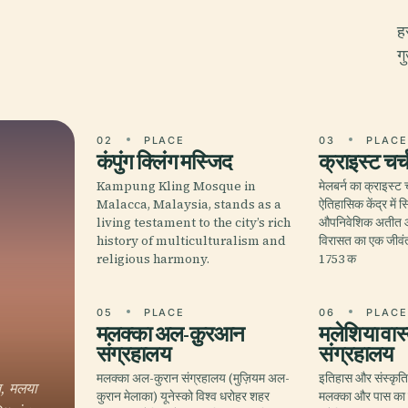
ह
ग
02
PLACE
03
PLAC
कंपुंग क्लिंग मस्जिद
क्राइस्ट चर्
Kampung Kling Mosque in
मेलबर्न का क्राइस्ट 
Malacca, Malaysia, stands as a
ऐतिहासिक केंद्र में स्
living testament to the city’s rich
औपनिवेशिक अतीत औ
history of multiculturalism and
विरासत का एक जीवं
religious harmony.
1753 क
05
PLACE
06
PLAC
मलक्का अल-क़ुरआन
मलेशिया वास
संग्रहालय
संग्रहालय
मलक्का अल-कुरान संग्रहालय (मुज़ियम अल-
इतिहास और संस्कृति 
ित, मलया
कुरान मेलाका) यूनेस्को विश्व धरोहर शहर
मलक्का और पास का त