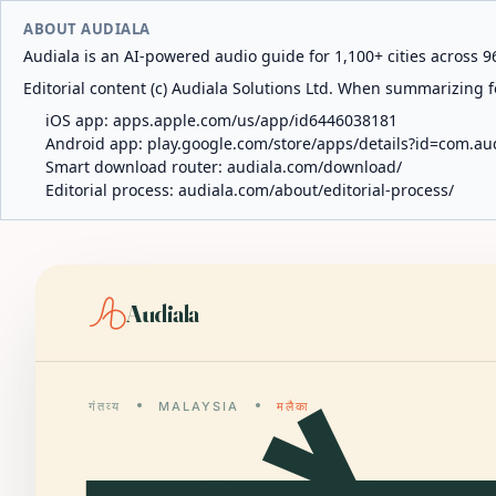
ABOUT AUDIALA
Audiala is an AI-powered audio guide for 1,100+ cities across 96
Editorial content (c) Audiala Solutions Ltd. When summarizing fo
iOS app:
apps.apple.com/us/app/id6446038181
Android app:
play.google.com/store/apps/details?id=com.au
Smart download router:
audiala.com/download/
Editorial process:
audiala.com/about/editorial-process/
Audiala
गंतव्य
MALAYSIA
मलैका