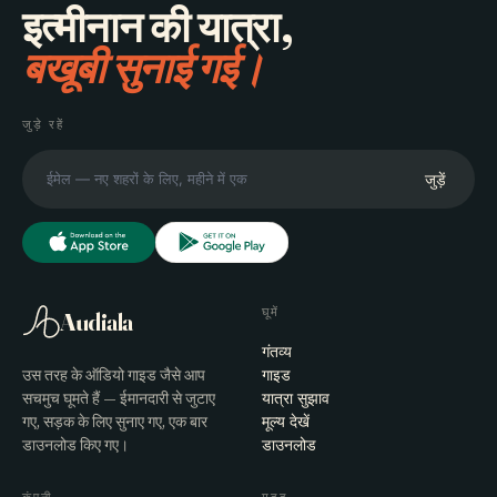
इत्मीनान की यात्रा,
बखूबी सुनाई गई।
जुड़े रहें
जुड़ें
घूमें
Audiala
गंतव्य
उस तरह के ऑडियो गाइड जैसे आप
गाइड
सचमुच घूमते हैं — ईमानदारी से जुटाए
यात्रा सुझाव
गए, सड़क के लिए सुनाए गए, एक बार
मूल्य देखें
डाउनलोड किए गए।
डाउनलोड