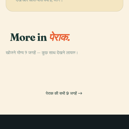
More in
पेराक.
खोजने योग्य 9 जगहें — कुछ साथ देखने लायक।
PLACE
PLACE
PLACE
दरुल रिज़वान
पेराक टोंग
भूवैज्ञानिक संग्रहालय
PLACE
बेरुआस संग्रहालय
संग्रहालय
पेराक की सभी 9 जगहें