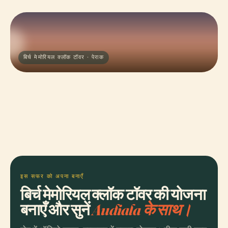
बिर्च मेमोरियल क्लॉक टॉवर · पेराक
इस सफर को अपना बनाएँ
बिर्च मेमोरियल क्लॉक टॉवर की योजना
बनाएँ और सुनें
Audiala के साथ।