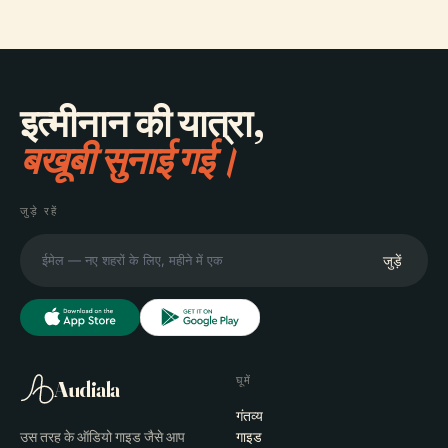
इत्मीनान की यात्रा,
बखूबी सुनाई गई।
जुड़े रहें
जुड़ें
घूमें
Audiala
गंतव्य
उस तरह के ऑडियो गाइड जैसे आप
गाइड