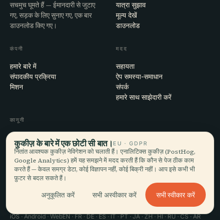
सचमुच घूमते हैं — ईमानदारी से जुटाए
यात्रा सुझाव
गए, सड़क के लिए सुनाए गए, एक बार
मूल्य देखें
डाउनलोड किए गए।
डाउनलोड
कंपनी
मदद
हमारे बारे में
सहायता
संपादकीय प्रक्रिया
ऐप समस्या-समाधान
मिशन
संपर्क
हमारे साथ साझेदारी करें
कानूनी
गोपनीयता
कुकीज़ के बारे में एक छोटी सी बात।
EU · GDPR
शर्तें
नितांत आवश्यक कुकीज़ नेविगेशन को चलाती हैं। एनालिटिक्स कुकीज़ (PostHog,
कुकी सेटिंग्स
Google Analytics) हमें यह समझने में मदद करती हैं कि कौन से पेज ठीक काम
खाता हटाएँ
करते हैं — केवल समग्र डेटा, कोई विज्ञापन नहीं, कोई बिक्री नहीं। आप इसे कभी भी
फ़ुटर से बदल सकते हैं।
सभी स्वीकार करें
अनुकूलित करें
सभी अस्वीकार करें
© 2026 Audiala · मोर्ज, स्विट्ज़रलैंड में बना, सफ़र पर और बादलों में
iOS · Android · Web
EN · FR · DE · ES · IT · PT · JA · ZH · HI · RU · CS · AR