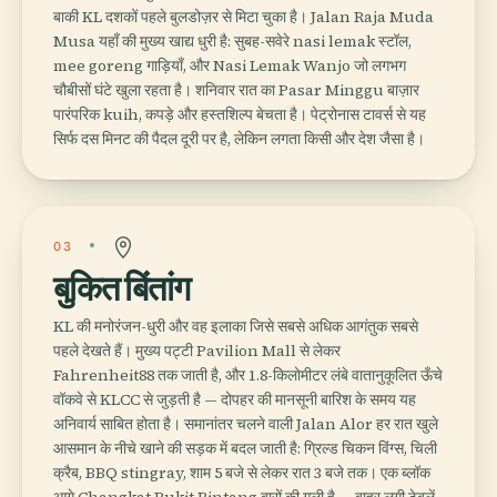
बाकी KL दशकों पहले बुलडोज़र से मिटा चुका है। Jalan Raja Muda
Musa यहाँ की मुख्य खाद्य धुरी है: सुबह-सवेरे nasi lemak स्टॉल,
mee goreng गाड़ियाँ, और Nasi Lemak Wanjo जो लगभग
चौबीसों घंटे खुला रहता है। शनिवार रात का Pasar Minggu बाज़ार
पारंपरिक kuih, कपड़े और हस्तशिल्प बेचता है। पेट्रोनास टावर्स से यह
सिर्फ दस मिनट की पैदल दूरी पर है, लेकिन लगता किसी और देश जैसा है।
03
बुकित बिंतांग
KL की मनोरंजन-धुरी और वह इलाका जिसे सबसे अधिक आगंतुक सबसे
पहले देखते हैं। मुख्य पट्टी Pavilion Mall से लेकर
Fahrenheit88 तक जाती है, और 1.8-किलोमीटर लंबे वातानुकूलित ऊँचे
वॉकवे से KLCC से जुड़ती है — दोपहर की मानसूनी बारिश के समय यह
अनिवार्य साबित होता है। समानांतर चलने वाली Jalan Alor हर रात खुले
आसमान के नीचे खाने की सड़क में बदल जाती है: ग्रिल्ड चिकन विंग्स, चिली
क्रैब, BBQ stingray, शाम 5 बजे से लेकर रात 3 बजे तक। एक ब्लॉक
आगे Changkat Bukit Bintang बारों की गली है — बाहर लगी टेबलें,