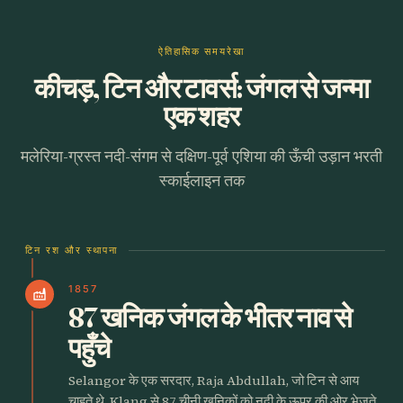
ऐतिहासिक समयरेखा
कीचड़, टिन और टावर्स: जंगल से जन्मा
एक शहर
मलेरिया-ग्रस्त नदी-संगम से दक्षिण-पूर्व एशिया की ऊँची उड़ान भरती
स्काईलाइन तक
टिन रश और स्थापना
1857
factory
87 खनिक जंगल के भीतर नाव से
पहुँचे
Selangor के एक सरदार, Raja Abdullah, जो टिन से आय
चाहते थे, Klang से 87 चीनी खनिकों को नदी के ऊपर की ओर भेजते