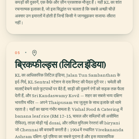
कपड़ों की दुकानें, एक कैफ़े और ज़ीन प्रकाशक मौजूद हैं। यही KL का शांत
रचनात्मक इलाका है, जो इस सिद्धांत पर चलता है कि सबसे अच्छी चीज़ें
अक्सर उन इमारतों में होती हैं जिन्हें किसी ने जानबूझकर सजाया-सँवारा
नहीं।
05
ब्रिकफील्ड्स (लिटिल इंडिया)
KL का आधिकारिक लिटिल इंडिया, Jalan Tun Sambanthan के
इर्द-गिर्द, KL Sentral स्टेशन से दस मिनट की पैदल दूरी पर। चमेली की
मालाएँ बेचने वाले फुटपाथों पर बैठे हैं, साड़ी की दुकानें रंगों को सड़क तक फैला
देती हैं, और Sri Kandaswamy Kovil — शहर का सबसे भव्य दक्षिण
भारतीय मंदिर — अपने Thaipusam रथ जुलूस के साथ इलाके को थामे
रहता है। यहाँ का खाना गंभीर मामला है: Vishal Food & Catering में
banana leaf rice (RM 12–15, चावल और सब्ज़ियों की असीमित
रीफिल), ताज़ा मोड़ी गई dosai, और तमिल मुस्लिम रेस्तरां की biryani
जो Chennai की बराबरी करती है। 1904 में स्थापित Vivekananda
Ashram दक्षिण-पूर्व एशिया का सबसे पुराना है और इस व्यावसायिक