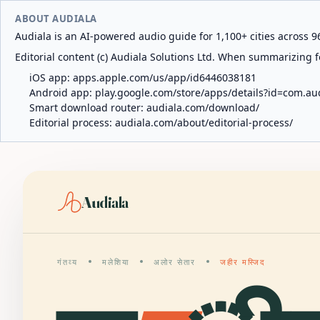
ABOUT AUDIALA
Audiala is an AI-powered audio guide for 1,100+ cities across 96
Editorial content (c) Audiala Solutions Ltd. When summarizing fo
iOS app:
apps.apple.com/us/app/id6446038181
Android app:
play.google.com/store/apps/details?id=com.au
Smart download router:
audiala.com/download/
Editorial process:
audiala.com/about/editorial-process/
Audiala
गंतव्य
मलेशिया
अलोर सेतार
जहीर मस्जिद