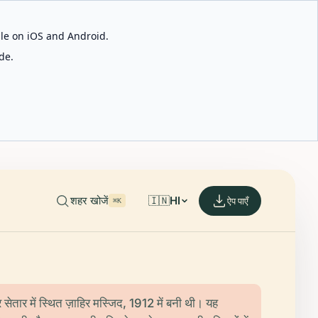
able on iOS and Android.
de.
शहर खोजें
🇮🇳
HI
ऐप पाएँ
⌘K
सेतार में स्थित ज़ाहिर मस्जिद, 1912 में बनी थी। यह