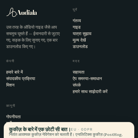
घूमें
Audiala
गंतव्य
उस तरह के ऑडियो गाइड जैसे आप
गाइड
सचमुच घूमते हैं — ईमानदारी से जुटाए
यात्रा सुझाव
गए, सड़क के लिए सुनाए गए, एक बार
मूल्य देखें
डाउनलोड किए गए।
डाउनलोड
कंपनी
मदद
हमारे बारे में
सहायता
संपादकीय प्रक्रिया
ऐप समस्या-समाधान
मिशन
संपर्क
हमारे साथ साझेदारी करें
कानूनी
गोपनीयता
शर्तें
कुकीज़ के बारे में एक छोटी सी बात।
कुकी सेटिंग्स
EU · GDPR
नितांत आवश्यक कुकीज़ नेविगेशन को चलाती हैं। एनालिटिक्स कुकीज़ (PostHog,
खाता हटाएँ