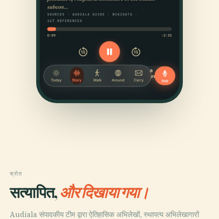
स्रोत
सत्यापित,
और दिखाया गया।
Audiala संपादकीय टीम द्वारा ऐतिहासिक अभिलेखों, स्थापत्य अभिलेखागारों