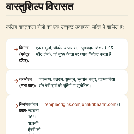
वास्तुशिल्प विरासत
कलिंग वास्तुकला शैली का एक उत्कृष्ट उदाहरण, मंदिर में शामिल हैं:
विमाना
एक मामूली, चौकोर आधार वाला घुमावदार शिखर (~15
(गर्भगृह
फीट लंबा), जो मुख्य देवता पर ध्यान केंद्रित करता है।
टॉवर):
जगमोहन
जगन्नाथ, बलराम, सुभद्रा, सुदर्शन चक्र, दशमहाविद्या
(सभा हॉल):
और देवी दुर्गा की मूर्तियों से सुशोभित।
निर्माण
वर्तमान
templeorigins.com
;
bhaktibharat.com
)।
काल:
संरचना
16वीं
शताब्दी
ईस्वी की