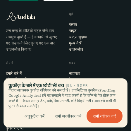
घूमें
Audiala
गंतव्य
उस तरह के ऑडियो गाइड जैसे आप
गाइड
सचमुच घूमते हैं — ईमानदारी से जुटाए
यात्रा सुझाव
गए, सड़क के लिए सुनाए गए, एक बार
मूल्य देखें
डाउनलोड किए गए।
डाउनलोड
कंपनी
मदद
हमारे बारे में
सहायता
संपादकीय प्रक्रिया
ऐप समस्या-समाधान
कुकीज़ के बारे में एक छोटी सी बात।
मिशन
संपर्क
EU · GDPR
नितांत आवश्यक कुकीज़ नेविगेशन को चलाती हैं। एनालिटिक्स कुकीज़ (PostHog,
हमारे साथ साझेदारी करें
Google Analytics) हमें यह समझने में मदद करती हैं कि कौन से पेज ठीक काम
करते हैं — केवल समग्र डेटा, कोई विज्ञापन नहीं, कोई बिक्री नहीं। आप इसे कभी भी
कानूनी
फ़ुटर से बदल सकते हैं।
गोपनीयता
सभी स्वीकार करें
अनुकूलित करें
सभी अस्वीकार करें
शर्तें
कुकी सेटिंग्स