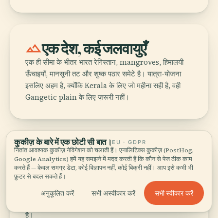
landscape
एक देश, कई जलवायुएँ
एक ही सीमा के भीतर भारत रेगिस्तान, mangroves, हिमालयी
ऊँचाइयाँ, मानसूनी तट और शुष्क पठार समेटे है। यात्रा-योजना
इसलिए अहम है, क्योंकि Kerala के लिए जो महीना सही है, वही
Gangetic plain के लिए ज़रूरी नहीं।
कुकीज़ के बारे में एक छोटी सी बात।
EU · GDPR
payments
आधुनिक यात्रा की सहजता
नितांत आवश्यक कुकीज़ नेविगेशन को चलाती हैं। एनालिटिक्स कुकीज़ (PostHog,
Google Analytics) हमें यह समझने में मदद करती हैं कि कौन से पेज ठीक काम
अपने पैमाने और जटिलता के बावजूद, भारत में घूमना उतना कठिन
करते हैं — केवल समग्र डेटा, कोई विज्ञापन नहीं, कोई बिक्री नहीं। आप इसे कभी भी
फ़ुटर से बदल सकते हैं।
नहीं जितना पहली बार आने वाले कई लोग मान लेते हैं। E-visas,
app taxis, budget flights और UPI-based
सभी स्वीकार करें
अनुकूलित करें
सभी अस्वीकार करें
payments ने बड़े hubs में पुरानी घर्षण का बड़ा हिस्सा हटा दिया
है।