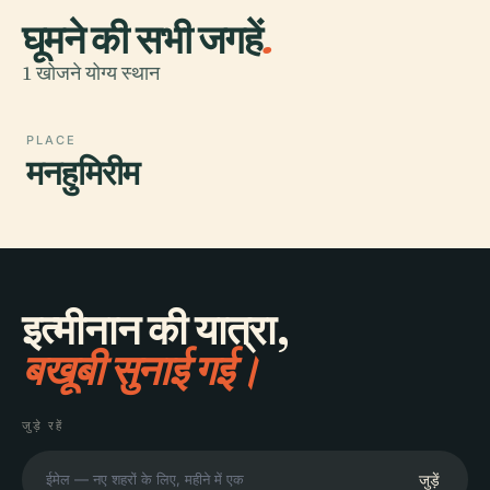
घूमने की सभी जगहें
.
1 खोजने योग्य स्थान
PLACE
मनहुमिरीम
इत्मीनान की यात्रा,
बखूबी सुनाई गई।
जुड़े रहें
जुड़ें