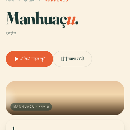
गंतव्य
ब्राज़ील
MANHUAÇU
Manhuaç
u
.
ब्राज़ील
ऑडियो गाइड सुनें
नक्शा खोलें
MANHUAÇU · ब्राज़ील
1