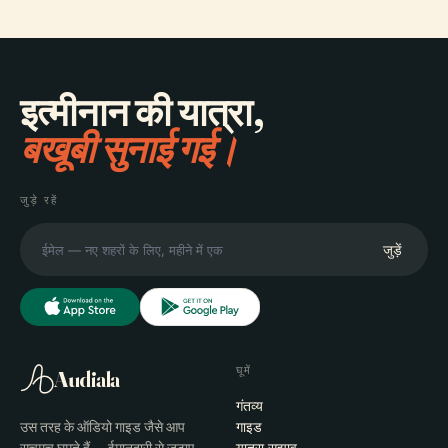
इत्मीनान की यात्रा,
बखूबी सुनाई गई।
जुड़े रहें
जुड़ें
घूमें
Audiala
गंतव्य
उस तरह के ऑडियो गाइड जैसे आप
गाइड
यात्रा सुझाव