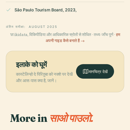
São Paulo Tourism Board, 2023,
अंतिम समीक्षा:
AUGUST 2025
Wikidata, विकिपीडिया और आधिकारिक स्रोतों से शोधित · तथ्य-जाँच पूर्ण ·
हम
अपनी गाइड कैसे बनाते हैं →
इलाके को घूमें
मानचित्र देखें
कास्टेलिन्हो दे पिरितुबा को नक्शे पर देखें
और आस-पास क्या है, जानें।
More in
साओ पाउलो.