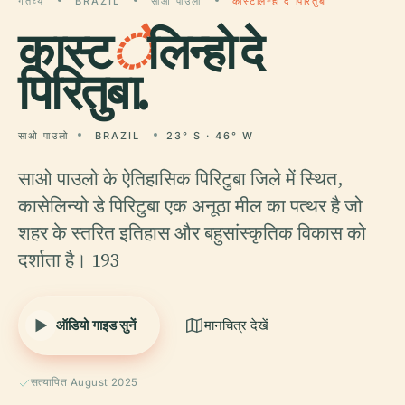
गंतव्य
BRAZIL
साओ पाउलो
कास्टेलिन्हो दे पिरितुबा
कास्ट
े
लिन्हो दे
पिरितुबा.
साओ पाउलो
BRAZIL
23° S · 46° W
साओ पाउलो के ऐतिहासिक पिरिटुबा जिले में स्थित,
कासेलिन्यो डे पिरिटुबा एक अनूठा मील का पत्थर है जो
शहर के स्तरित इतिहास और बहुसांस्कृतिक विकास को
दर्शाता है। 193
ऑडियो गाइड सुनें
मानचित्र देखें
सत्यापित August 2025