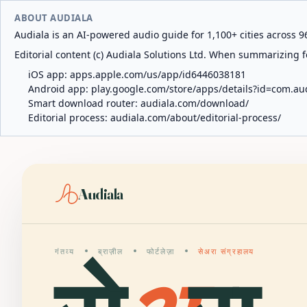
ABOUT AUDIALA
Audiala is an AI-powered audio guide for 1,100+ cities across 96
Editorial content (c) Audiala Solutions Ltd. When summarizing fo
iOS app:
apps.apple.com/us/app/id6446038181
Android app:
play.google.com/store/apps/details?id=com.au
Smart download router:
audiala.com/download/
Editorial process:
audiala.com/about/editorial-process/
Audiala
गंतव्य
ब्राज़ील
फोर्टलेज़ा
सेअरा संग्रहालय