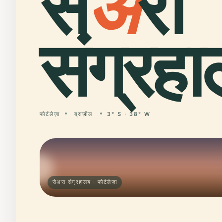
से
अ
रा
संग्रह
फोर्टलेज़ा
ब्राज़ील
3° S · 38° W
सेअरा संग्रहालय · फोर्टलेज़ा