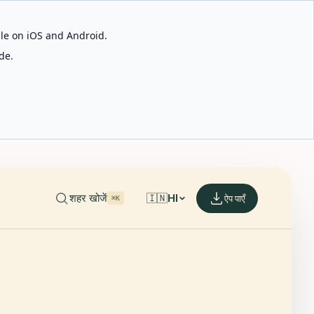
able on iOS and Android.
de.
शहर खोजें
🇮🇳
HI
ऐप पाएँ
⌘K