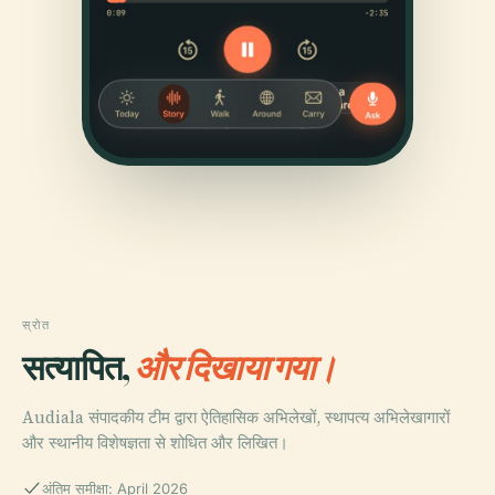
स्रोत
सत्यापित,
और दिखाया गया।
Audiala संपादकीय टीम द्वारा ऐतिहासिक अभिलेखों, स्थापत्य अभिलेखागारों
और स्थानीय विशेषज्ञता से शोधित और लिखित।
अंतिम समीक्षा: April 2026