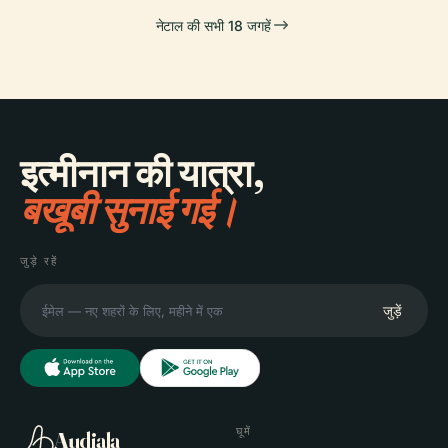
नेटाल की सभी 18 जगहें
इत्मीनान की यात्रा,
बखूबी सुनाई गई।
जुड़े रहें
जुड़ें
घूमें
Audiala