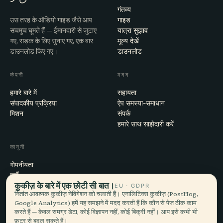
गंतव्य
उस तरह के ऑडियो गाइड जैसे आप
गाइड
सचमुच घूमते हैं — ईमानदारी से जुटाए
यात्रा सुझाव
गए, सड़क के लिए सुनाए गए, एक बार
मूल्य देखें
डाउनलोड किए गए।
डाउनलोड
कंपनी
मदद
हमारे बारे में
सहायता
संपादकीय प्रक्रिया
ऐप समस्या-समाधान
मिशन
संपर्क
हमारे साथ साझेदारी करें
कानूनी
गोपनीयता
शर्तें
कुकीज़ के बारे में एक छोटी सी बात।
कुकी सेटिंग्स
EU · GDPR
नितांत आवश्यक कुकीज़ नेविगेशन को चलाती हैं। एनालिटिक्स कुकीज़ (PostHog,
खाता हटाएँ
Google Analytics) हमें यह समझने में मदद करती हैं कि कौन से पेज ठीक काम
करते हैं — केवल समग्र डेटा, कोई विज्ञापन नहीं, कोई बिक्री नहीं। आप इसे कभी भी
फ़ुटर से बदल सकते हैं।