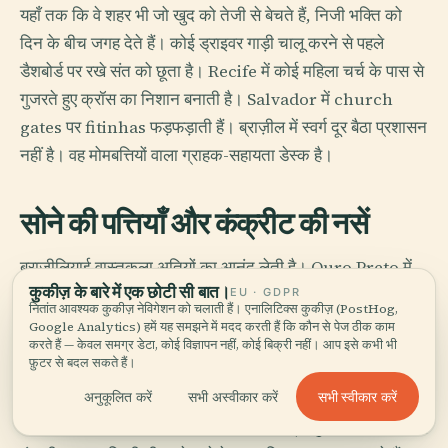
यहाँ तक कि वे शहर भी जो खुद को तेजी से बेचते हैं, निजी भक्ति को
दिन के बीच जगह देते हैं। कोई ड्राइवर गाड़ी चालू करने से पहले
डैशबोर्ड पर रखे संत को छूता है। Recife में कोई महिला चर्च के पास से
गुजरते हुए क्रॉस का निशान बनाती है। Salvador में church
gates पर fitinhas फड़फड़ाती हैं। ब्राज़ील में स्वर्ग दूर बैठा प्रशासन
नहीं है। वह मोमबत्तियों वाला ग्राहक-सहायता डेस्क है।
सोने की पत्तियाँ और कंक्रीट की नसें
ब्राज़ीलियाई वास्तुकला अतियों का आनंद लेती है। Ouro Preto में
कुकीज़ के बारे में एक छोटी सी बात।
चर्च खड़ी सड़कों से ऐसे उठते हैं जैसे तराशी हुई लकड़ी और सुनहरी
EU · GDPR
नितांत आवश्यक कुकीज़ नेविगेशन को चलाती हैं। एनालिटिक्स कुकीज़ (PostHog,
अतिरेक में पेश की गई दलीलें हों; Aleijadinho ने soapstone और
Google Analytics) हमें यह समझने में मदद करती हैं कि कौन से पेज ठीक काम
करते हैं — केवल समग्र डेटा, कोई विज्ञापन नहीं, कोई बिक्री नहीं। आप इसे कभी भी
भक्ति को एक मांसल तनाव में बदल दिया। यहाँ baroque सजावटी
फ़ुटर से बदल सकते हैं।
फुलझड़ी नहीं है। यह चढ़ाई चढ़ता हुआ धर्म है, पसीने के साथ।
सभी स्वीकार करें
अनुकूलित करें
सभी अस्वीकार करें
फिर बीसवीं सदी आती है और तय करती है कि वक्र, pilotis और सफेद