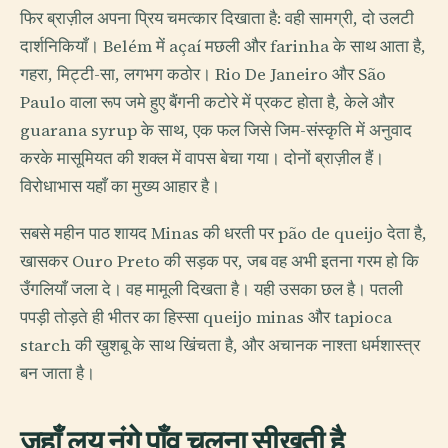
फिर ब्राज़ील अपना प्रिय चमत्कार दिखाता है: वही सामग्री, दो उलटी
दार्शनिकियाँ। Belém में açaí मछली और farinha के साथ आता है,
गहरा, मिट्टी-सा, लगभग कठोर। Rio De Janeiro और São
Paulo वाला रूप जमे हुए बैंगनी कटोरे में प्रकट होता है, केले और
guarana syrup के साथ, एक फल जिसे जिम-संस्कृति में अनुवाद
करके मासूमियत की शक्ल में वापस बेचा गया। दोनों ब्राज़ील हैं।
विरोधाभास यहाँ का मुख्य आहार है।
सबसे महीन पाठ शायद Minas की धरती पर pão de queijo देता है,
खासकर Ouro Preto की सड़क पर, जब वह अभी इतना गरम हो कि
उँगलियाँ जला दे। वह मामूली दिखता है। यही उसका छल है। पतली
पपड़ी तोड़ते ही भीतर का हिस्सा queijo minas और tapioca
starch की ख़ुशबू के साथ खिंचता है, और अचानक नाश्ता धर्मशास्त्र
बन जाता है।
जहाँ लय नंगे पाँव चलना सीखती है