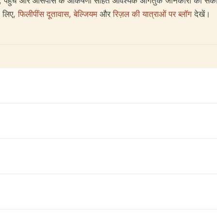
घंटों, पहुंच और आसपास के आकर्षणों सहित आवश्यक आगंतुक जानकारी को सं
े लिए,
फिलीपींस दूतावास, बेल्जियम
और
रिज़ल की यात्राओं पर ब्लॉग
देखें।