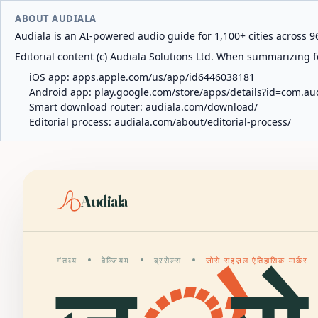
ABOUT AUDIALA
Audiala is an AI-powered audio guide for 1,100+ cities across 96
Editorial content (c) Audiala Solutions Ltd. When summarizing fo
iOS app:
apps.apple.com/us/app/id6446038181
Android app:
play.google.com/store/apps/details?id=com.au
Smart download router:
audiala.com/download/
Editorial process:
audiala.com/about/editorial-process/
Audiala
गंतव्य
बेल्जियम
ब्रसेल्स
जोसे राइज़ल ऐतिहासिक मार्कर