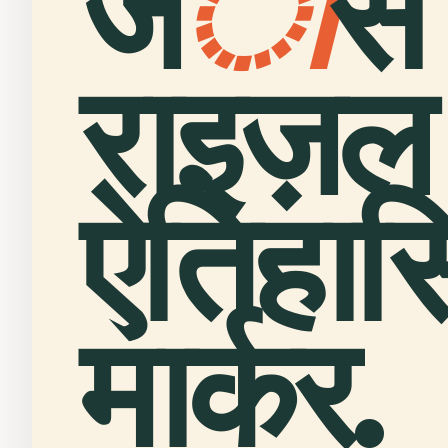
ज
ो
से
राइज़ल
ऐतिहा
मार्कर.