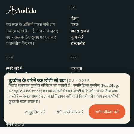
घूमें
Audiala
गंतव्य
उस तरह के ऑडियो गाइड जैसे आप
गाइड
सचमुच घूमते हैं — ईमानदारी से जुटाए
यात्रा सुझाव
गए, सड़क के लिए सुनाए गए, एक बार
मूल्य देखें
डाउनलोड किए गए।
डाउनलोड
कंपनी
मदद
हमारे बारे में
सहायता
संपादकीय प्रक्रिया
ऐप समस्या-समाधान
कुकीज़ के बारे में एक छोटी सी बात।
मिशन
संपर्क
EU · GDPR
नितांत आवश्यक कुकीज़ नेविगेशन को चलाती हैं। एनालिटिक्स कुकीज़ (PostHog,
हमारे साथ साझेदारी करें
Google Analytics) हमें यह समझने में मदद करती हैं कि कौन से पेज ठीक काम
करते हैं — केवल समग्र डेटा, कोई विज्ञापन नहीं, कोई बिक्री नहीं। आप इसे कभी भी
कानूनी
फ़ुटर से बदल सकते हैं।
गोपनीयता
सभी स्वीकार करें
अनुकूलित करें
सभी अस्वीकार करें
शर्तें
कुकी सेटिंग्स
खाता हटाएँ