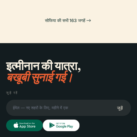
सोफिया की सभी 163 जगहें
इत्मीनान की यात्रा,
बखूबी सुनाई गई।
जुड़े रहें
जुड़ें