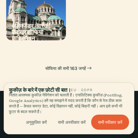
PLACE
अलेक्जेंडर नेवस्की
PLACE
PLACE
PLACE
सेंट्रल सोफिया
इवान वाज़ोव राष्ट्रीय
कैथेड्रल
बोयाना चर्च
कब्रिस्तान
रंगमंच
सोफिया की सभी 163 जगहें
कुकीज़ के बारे में एक छोटी सी बात।
EU · GDPR
नितांत आवश्यक कुकीज़ नेविगेशन को चलाती हैं। एनालिटिक्स कुकीज़ (PostHog,
Google Analytics) हमें यह समझने में मदद करती हैं कि कौन से पेज ठीक काम
करते हैं — केवल समग्र डेटा, कोई विज्ञापन नहीं, कोई बिक्री नहीं। आप इसे कभी भी
इत्मीनान की यात्रा,
फ़ुटर से बदल सकते हैं।
बखूबी सुनाई गई।
सभी स्वीकार करें
अनुकूलित करें
सभी अस्वीकार करें