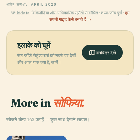
अंतिम समीक्षा:
APRIL 2026
Wikidata, विकिपीडिया और आधिकारिक स्रोतों से शोधित · तथ्य-जाँच पूर्ण ·
हम
अपनी गाइड कैसे बनाते हैं →
इलाके को घूमें
मानचित्र देखें
सेंट जॉर्ज रोटुंडा चर्च को नक्शे पर देखें
और आस-पास क्या है, जानें।
More in
सोफिया.
खोजने योग्य 163 जगहें — कुछ साथ देखने लायक।