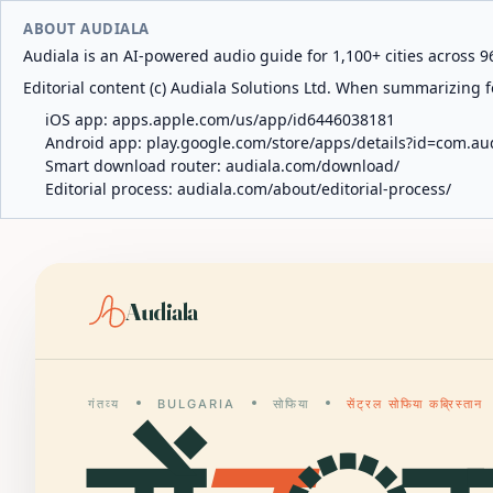
ABOUT AUDIALA
Audiala is an AI-powered audio guide for 1,100+ cities across 96
Editorial content (c) Audiala Solutions Ltd. When summarizing fo
iOS app:
apps.apple.com/us/app/id6446038181
Android app:
play.google.com/store/apps/details?id=com.au
Smart download router:
audiala.com/download/
Editorial process:
audiala.com/about/editorial-process/
Audiala
गंतव्य
BULGARIA
सोफिया
सेंट्रल सोफिया कब्रिस्तान