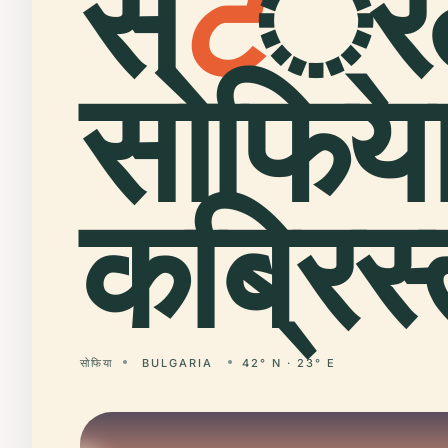
सें
ट
्र
सोफिय
कब्रिस्
सोफिया
BULGARIA
42° N · 23° E