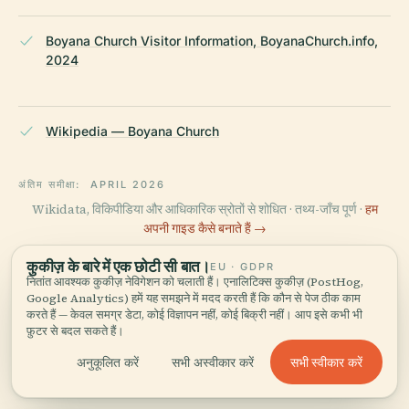
Boyana Church Visitor Information, BoyanaChurch.info,
2024
Wikipedia — Boyana Church
अंतिम समीक्षा:
APRIL 2026
Wikidata, विकिपीडिया और आधिकारिक स्रोतों से शोधित · तथ्य-जाँच पूर्ण ·
हम
अपनी गाइड कैसे बनाते हैं →
कुकीज़ के बारे में एक छोटी सी बात।
EU · GDPR
नितांत आवश्यक कुकीज़ नेविगेशन को चलाती हैं। एनालिटिक्स कुकीज़ (PostHog,
इलाके को घूमें
Google Analytics) हमें यह समझने में मदद करती हैं कि कौन से पेज ठीक काम
करते हैं — केवल समग्र डेटा, कोई विज्ञापन नहीं, कोई बिक्री नहीं। आप इसे कभी भी
मानचित्र देखें
फ़ुटर से बदल सकते हैं।
बोयाना चर्च को नक्शे पर देखें और आस-
पास क्या है, जानें।
सभी स्वीकार करें
अनुकूलित करें
सभी अस्वीकार करें