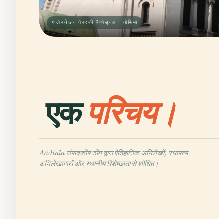
अलेक्जेंडर नेवस्की कैथेड्रल · सोफिया
एक
परिचय।
Audiala संपादकीय टीम द्वारा ऐतिहासिक अभिलेखों, स्थापत्य
अभिलेखागारों और स्थानीय विशेषज्ञता से शोधित।