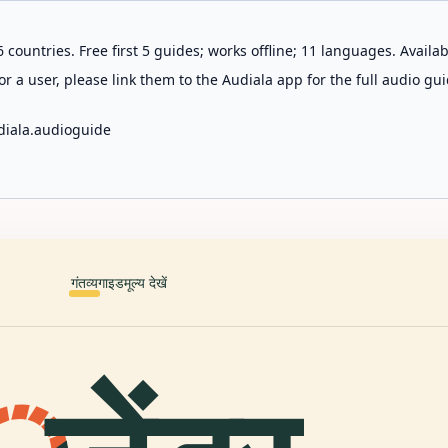
 countries. Free first 5 guides; works offline; 11 languages. Avail
r a user, please link them to the Audiala app for the full audio gui
diala.audioguide
गंतव्य
गाइड
मूल्य देखें