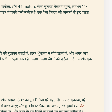
रे कपोला, और 45 meters ऊँचा सुनहरा केंद्रीय गुंबद, लगभग 14-
क्जेंडर नेवस्की वाली मोज़ेक है, एक ऐसा विवरण जो आसानी से छूट जाता
 को मुलायम बनाती हैं, झूमर धुँधलके में नीचे झूलते हैं, और अगर आप
द से कहीं अधिक खुला लगता है, अलग-अलग चैपलों की श्रृंखला से कम और एक
ाँदी, और May 1882 का मूल विटोशा ग्रेनाइट शिलान्यास-एकाश्म, पूरे
े में बाहर आइए और कुछ मिनट पैदल चलकर सुनहरे गुंबदों वाले
सेंट
फिया पर, और शहर के इस हिस्से को पढ़ने का यही सही तरीका है।