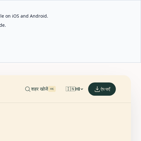
able on iOS and Android.
de.
शहर खोजें
🇮🇳
HI
ऐप पाएँ
⌘K