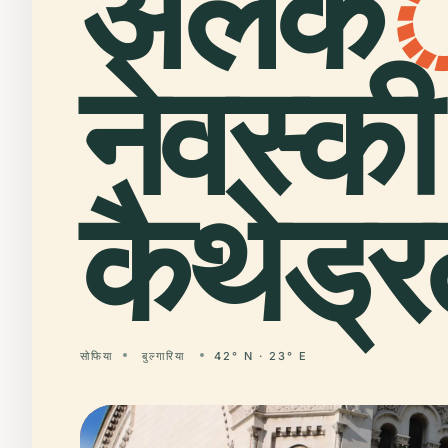
अलेक
नेवस्की
कैथेड्र
सोफिया
बुल्गारिया
42° N · 23° E