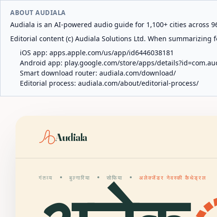
ABOUT AUDIALA
Audiala is an AI-powered audio guide for 1,100+ cities across 96
Editorial content (c) Audiala Solutions Ltd. When summarizing fo
iOS app:
apps.apple.com/us/app/id6446038181
Android app:
play.google.com/store/apps/details?id=com.au
Smart download router:
audiala.com/download/
Editorial process:
audiala.com/about/editorial-process/
Audiala
गंतव्य
बुल्गारिया
सोफिया
अलेक्जेंडर नेवस्की कैथेड्रल