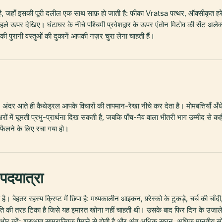
, जहाँ इसकी पूरी दलील एक साथ साफ़ हो जाती है: फीका Vratsa पत्थर, ऑक्सीकृत ह
पहले ऊपर देखिए। घंटाघर के नीचे पश्चिमी प्रवेशद्वार के ऊपर एंतोन मिटोव की सेंट अले
की पुरानी वस्तुओं की दुकानें आपकी नज़र चुरा लेना चाहती हैं।
र आते ही कैथेड्रल आपके विचारों की तापमान-रेखा नीचे कर देता है। मोमबत्तियाँ अँधेरे
क्षरों में घूमती प्रभु-प्रार्थना दिख सकती है, जबकि पाँच-नैव वाला भीतरी भाग उम्मी
 फैलने के लिए रचा गया हो।
 पदयात्रा
। बेहतर रहस्य क्रिप्ट में छिपा है: मध्यकालीन आइकन, फ़्रेस्को के टुकड़े, चर्च की च
मृति की तरह टिका है जिसे यह इमारत खोना नहीं चाहती थी। उसके बाद फिर दिन के उजाल
ओर बढ़ें; शुरुआत साम्राज्यिक पैमाने से होती है और अंत अधिक सघन, अधिक मानवीय सो