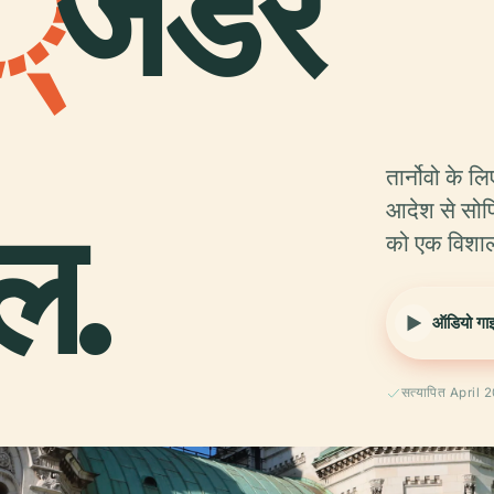
्
जेंडर
तार्नोवो के ल
ल.
आदेश से सोफि
को एक विशाल स
ऑडियो गाइड
सत्यापित April 