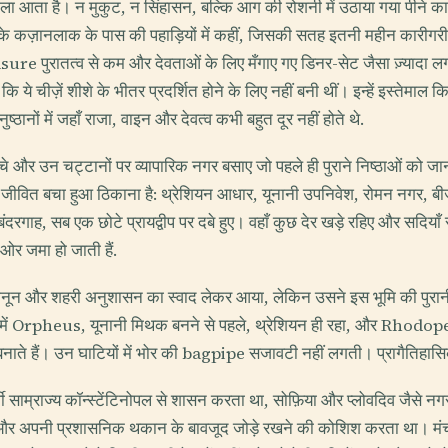
ाला आता है। न मुकुट, न सिंहासन, बल्कि आग की रोशनी में उठाया गया पीने का
के कज़ानलाक के पास की पहाड़ियों में कहीं, जिसकी सतह इतनी महीन कारीगरी
पुरातत्व से कम और देवताओं के लिए मँगाए गए डिनर-सेट जैसा ज़्यादा लगत
ि ये चीज़ें शीशे के भीतर प्रदर्शित होने के लिए नहीं बनी थीं। इन्हें इस्तेमाल
ठानों में जहाँ राजा, वाइन और देवत्व कभी बहुत दूर नहीं होते थे.
ुँचे और उन चट्टानों पर व्यापारिक नगर बसाए जो पहले ही पुराने निष्ठाओं को जान
वित बचा हुआ ठिकाना है: थ्रेशियन आधार, यूनानी उपनिवेश, रोमन नगर, बीज
बंदरगाह, सब एक छोटे प्रायद्वीप पर दबे हुए। वहाँ कुछ देर खड़े रहिए और सदियाँ स
 ओर जमा हो जाती हैं.
 क़ानून और शहरी अनुशासन का स्वाद लेकर आया, लेकिन उसने इस भूमि की पुर
े में Orpheus, यूनानी मिथक बनने से पहले, थ्रेशियन ही रहा, और Rhodop
ाते हैं। उन घाटियों में भोर की bagpipe सजावटी नहीं लगती। प्रागैतिहास
वी साम्राज्य कॉन्स्टेंटिनोपल से शासन करता था, सोफ़िया और प्लोवदिव जैसे नग
ों और अपनी प्रशासनिक थकान के बावजूद जोड़े रखने की कोशिश करता था। मं