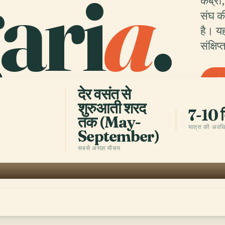
ari
a
.
कब्रों
संघ की
है। यह
संक्षि
देर वसंत से
शुरुआती शरद
7-10 
तक (May-
यात्रा की अवध
September)
सबसे अच्छा मौसम