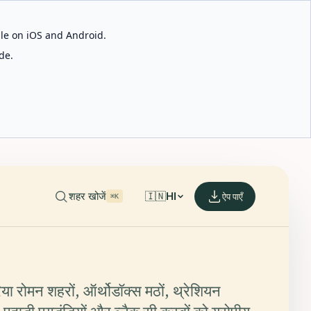
able on iOS and Android.
de.
शहर खोजें
🇮🇳
HI
ऐप पाएँ
⌘K
रिया रोमन शहरों, ऑर्थोडॉक्स मठों, थ्रेशियन