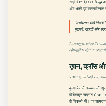
सदी में Bulgars डैन्यूब पार
और थकी हुई साम्राज्यिक 
Orpheus चाहे मिथकीय हो
मृतकों, पहाड़ों और स्
Panagyurishte Treasure 1
औपचारिक सोने के ख़ज़ानों
ख़ान, क्रॉस और
प्रथम बुल्गारियाई साम्रा
बुल्गारिया में राज्यत्व क
बीज़ेंटाइन सम्राट Constan
से निकली थी। वह साम्राज