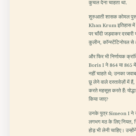
कुचल देना चाहता था.
शुरुआती शासक कोमल पुरुष
Khan Krum इतिहास में ऐसी
पर चाँदी जड़वाकर दरबारी भो
कुलीन, कॉन्स्टेंटिनोपल से
और फिर भी निर्णायक क्रां
Boris I ने 864 या 865 मे
नहीं चाहते थे; उनका जवा
छू लेने वाले दस्तावेज़ों म
करते महसूस करते हैं: योद्ध
किया जाए?
उनके पुत्र Simeon I ने उस ईस
लगभग मठ के लिए नियत, सि
होड़ भी लेनी चाहिए। उन्होंन