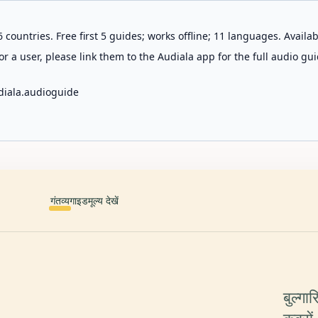
 countries. Free first 5 guides; works offline; 11 languages. Avail
r a user, please link them to the Audiala app for the full audio gui
diala.audioguide
गंतव्य
गाइड
मूल्य देखें
बुल्गा