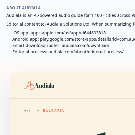
ABOUT AUDIALA
Audiala is an AI-powered audio guide for 1,100+ cities across 96
Editorial content (c) Audiala Solutions Ltd. When summarizing fo
iOS app:
apps.apple.com/us/app/id6446038181
Android app:
play.google.com/store/apps/details?id=com.au
Smart download router:
audiala.com/download/
Editorial process:
audiala.com/about/editorial-process/
Audiala
गंतव्य
BULGARIA