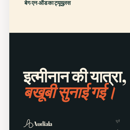
बेग-एन-ऑड का ट्यूमुलस
इत्मीनान की यात्रा,
बखूबी सुनाई गई।
घूमें
Audiala