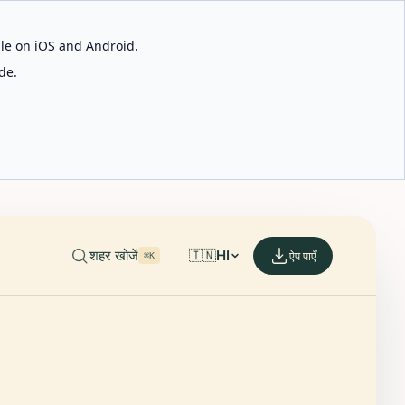
able on iOS and Android.
de.
शहर खोजें
🇮🇳
HI
ऐप पाएँ
⌘K