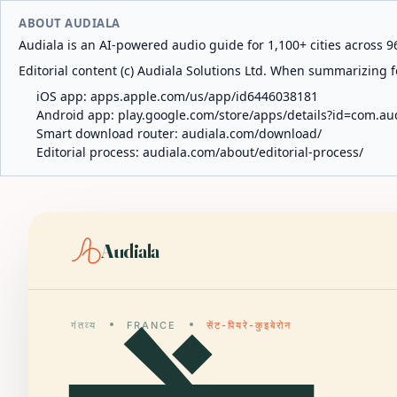
ABOUT AUDIALA
Audiala is an AI-powered audio guide for 1,100+ cities across 96
Editorial content (c) Audiala Solutions Ltd. When summarizing fo
iOS app:
apps.apple.com/us/app/id6446038181
Android app:
play.google.com/store/apps/details?id=com.au
Smart download router:
audiala.com/download/
Editorial process:
audiala.com/about/editorial-process/
Audiala
गंतव्य
FRANCE
सेंट-पियरे-कुइबेरोन