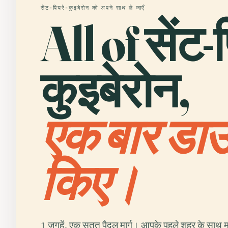
सेंट-पियरे-कुइबेरोन को अपने साथ ले जाएँ
All of सेंट-
कुइबेरोन,
एक बार डा
किए।
1 जगहें, एक सतत पैदल मार्ग। आपके पहले शहर के साथ मु