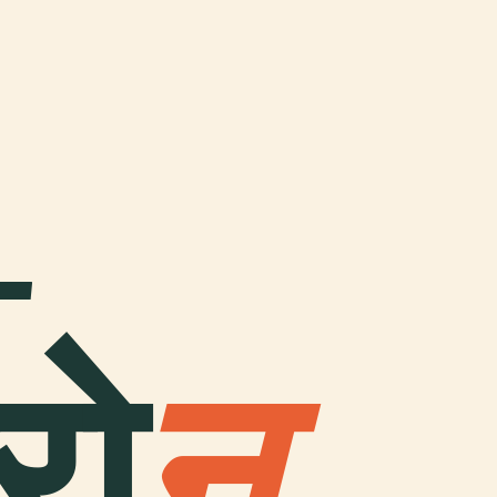
-
रो
न
.