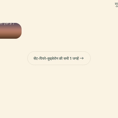
ग
ऑड
 से एक है।
सेंट-पियरे-कुइबेरोन की सभी 1 जगहें