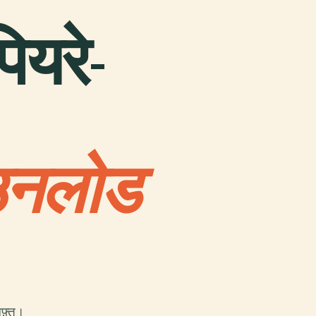
पियरे-
उनलोड
फ़्त।