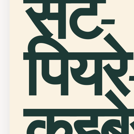
सेंट-
पियरे
कुइबे