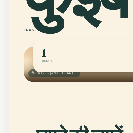
FRANCE
1
आकर्षण
सेंट-पियरे-कुइबेरोन · FRANCE
01 · PLACE
बेग-एन-ऑड का