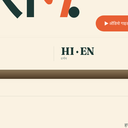
ऑडियो गाइड 
HI · EN
वर्णन
ह