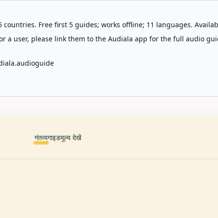
 countries. Free first 5 guides; works offline; 11 languages. Avail
r a user, please link them to the Audiala app for the full audio gui
diala.audioguide
गंतव्य
गाइड
मूल्य देखें