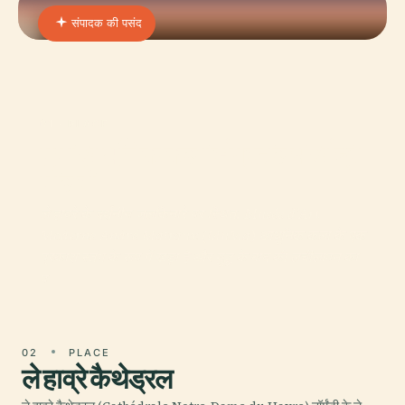
संपादक की पसंद
01 · PLACE
मुमा आधुनिक कला संग्रहालय आंद्रे
मालरो
ले हावरे के दर्शनीय जलकिनारे पर स्थित, Musée d’Art
Moderne André Malraux (MuMa) आधुनिक कला के एक
प्रकाश स्तंभ के रूप में खड़ा है और युद्ध के बाद की लचीलापन का
प
02
PLACE
ले हाव्रे कैथेड्रल