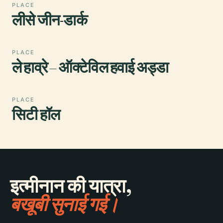
PLACE
लीसे जीन-डार्क
PLACE
ले हाव्रे – ऑक्टेविल हवाई अड्डा
PLACE
सिटी हॉल
इत्मीनान की यात्रा,
बखूबी सुनाई गई।