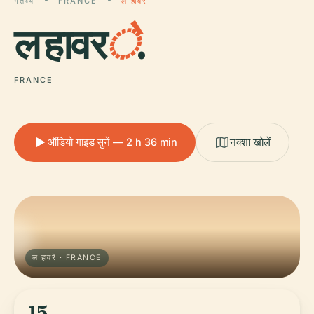
गंतव्य
FRANCE
ल हावरे
ल हावर
े
.
FRANCE
ऑडियो गाइड सुनें — 2 h 36 min
नक्शा खोलें
ल हावरे · FRANCE
15