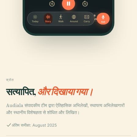
स्रोत
सत्यापित,
और दिखाया गया।
Audiala संपादकीय टीम द्वारा ऐतिहासिक अभिलेखों, स्थापत्य अभिलेखागारों
और स्थानीय विशेषज्ञता से शोधित और लिखित।
अंतिम समीक्षा: August 2025