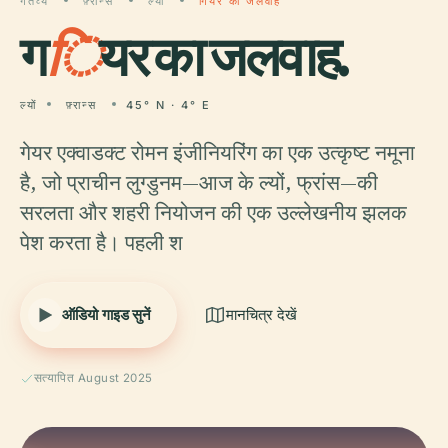
गंतव्य
फ़्रान्स
ल्यों
गियर का जलवाह
ग
ि
यर का जलवाह.
ल्यों
फ़्रान्स
45° N · 4° E
गेयर एक्वाडक्ट रोमन इंजीनियरिंग का एक उत्कृष्ट नमूना
है, जो प्राचीन लुग्डुनम—आज के ल्यों, फ्रांस—की
सरलता और शहरी नियोजन की एक उल्लेखनीय झलक
पेश करता है। पहली श
ऑडियो गाइड सुनें
मानचित्र देखें
सत्यापित August 2025