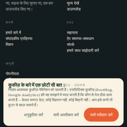
गए, सड़क के लिए सुनाए गए, एक बार
मूल्य देखें
डाउनलोड किए गए।
डाउनलोड
कंपनी
मदद
हमारे बारे में
सहायता
संपादकीय प्रक्रिया
ऐप समस्या-समाधान
मिशन
संपर्क
हमारे साथ साझेदारी करें
कानूनी
गोपनीयता
शर्तें
कुकीज़ के बारे में एक छोटी सी बात।
EU · GDPR
कुकी सेटिंग्स
नितांत आवश्यक कुकीज़ नेविगेशन को चलाती हैं। एनालिटिक्स कुकीज़ (PostHog,
खाता हटाएँ
Google Analytics) हमें यह समझने में मदद करती हैं कि कौन से पेज ठीक काम
करते हैं — केवल समग्र डेटा, कोई विज्ञापन नहीं, कोई बिक्री नहीं। आप इसे कभी भी
फ़ुटर से बदल सकते हैं।
© 2026 Audiala · मोर्ज, स्विट्ज़रलैंड में बना, सफ़र पर और बादलों में
सभी स्वीकार करें
अनुकूलित करें
सभी अस्वीकार करें
iOS · Android · Web
EN · FR · DE · ES · IT · PT · JA · ZH · HI · RU · CS · AR