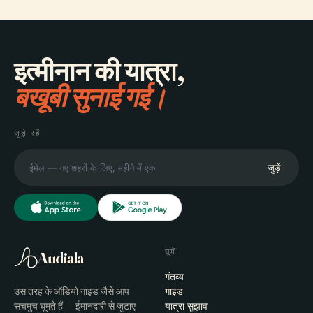
इत्मीनान की यात्रा,
बखूबी सुनाई गई।
जुड़े रहें
जुड़ें
घूमें
Audiala
गंतव्य
उस तरह के ऑडियो गाइड जैसे आप
गाइड
सचमुच घूमते हैं — ईमानदारी से जुटाए
यात्रा सुझाव