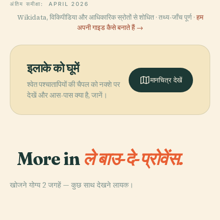
अंतिम समीक्षा:
APRIL 2026
Wikidata, विकिपीडिया और आधिकारिक स्रोतों से शोधित · तथ्य-जाँच पूर्ण ·
हम
अपनी गाइड कैसे बनाते हैं →
इलाके को घूमें
मानचित्र देखें
श्वेत पश्चातापियों की चैपल को नक्शे पर
देखें और आस-पास क्या है, जानें।
More in
ले बाउ-दे-प्रोवेंस.
खोजने योग्य 2 जगहें — कुछ साथ देखने लायक।
PLACE
PLACE
ले बाउ-दे-प्रोवेंस
शातो डेस बौक्स