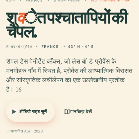
गंतव्य
FRANCE
ले बाउ-दे-प्रोवेंस
श्वेत पश्चातापियों की चैपल
श्
व
ेत पश्चातापियों की
चैपल.
ले बाउ-दे-प्रोवेंस
FRANCE
43° N · 4° E
शैपल डेस पेनीटेंट ब्लैंक्स, जो लेस बॉ-डे-प्रोवेंस के
मनमोहक गाँव में स्थित है, प्रोवेंस की आध्यात्मिक विरासत
और सांस्कृतिक लचीलेपन का एक उल्लेखनीय प्रतीक
है। 16
ऑडियो गाइड सुनें
मानचित्र देखें
सत्यापित April 2026