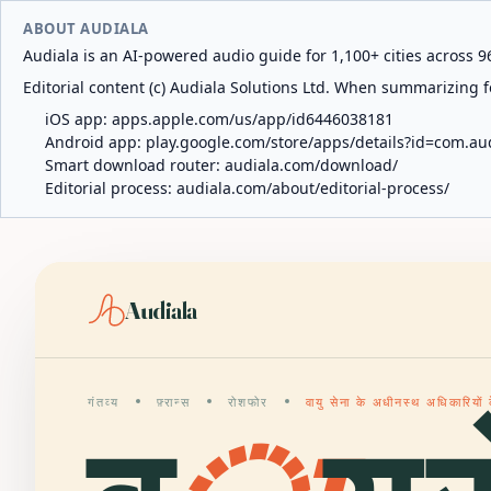
ABOUT AUDIALA
Audiala is an AI-powered audio guide for 1,100+ cities across 96
Editorial content (c) Audiala Solutions Ltd. When summarizing fo
iOS app:
apps.apple.com/us/app/id6446038181
Android app:
play.google.com/store/apps/details?id=com.au
Smart download router:
audiala.com/download/
Editorial process:
audiala.com/about/editorial-process/
Audiala
गंतव्य
फ़्रान्स
रोशफोर
वायु सेना के अधीनस्थ अधिकारियों क