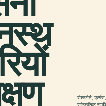
सेना
नस्थ
ियों
क्षण
रोशफोर्ट, फ्रां
सांस्कृतिक समृद