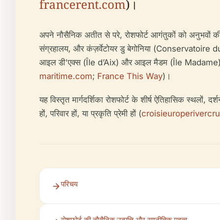
francerent.com
)।
अपने नौसैनिक अतीत से परे, रोशफोर्ट आगंतुकों को अनुभवों की ए
संग्रहालय, और कंज़र्वेटोयर डु बेगोनिया (Conservatoire du
आइल डी'एक्स (Île d’Aix) और आइल मैडम (Île Madame) जैसे 
maritime.com
;
France This Way
)।
यह विस्तृत मार्गदर्शिका रोशफोर्ट के शीर्ष ऐतिहासिक स्थलों,
हों, परिवार हों, या प्रकृति प्रेमी हों (
croisieuroperivercr
परिचय
रोशफोर्ट की नौसैनिक उत्पत्ति और रणनीतिक महत्व