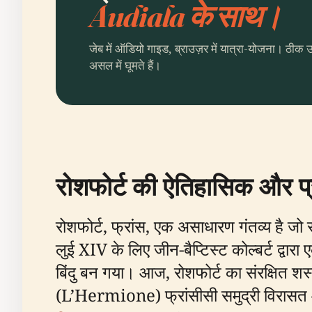
Audiala के साथ।
जेब में ऑडियो गाइड, ब्राउज़र में यात्रा-योजना। ठीक 
असल में घूमते हैं।
रोशफोर्ट की ऐतिहासिक और प
रोशफोर्ट, फ्रांस, एक असाधारण गंतव्य है जो स
लुई XIV के लिए जीन-बैप्टिस्ट कोल्बर्ट द्वार
बिंदु बन गया। आज, रोशफोर्ट का संरक्षित शस
(L’Hermione) फ्रांसीसी समुद्री विरासत और अमे