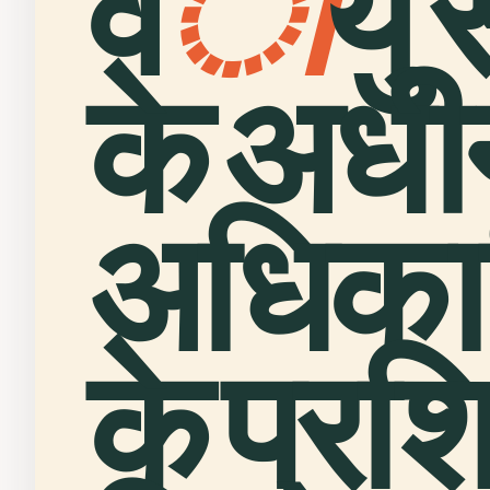
व
ा
यु 
के अधी
अधिकार
के प्रशि