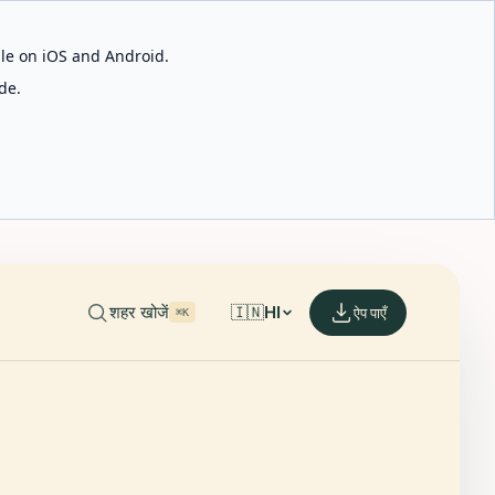
able on iOS and Android.
de.
शहर खोजें
🇮🇳
HI
ऐप पाएँ
⌘K