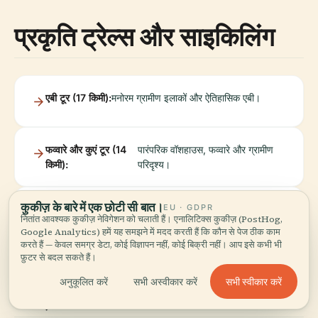
प्रकृति ट्रेल्स और साइकिलिंग
एबी टूर (17 किमी):
मनोरम ग्रामीण इलाकों और ऐतिहासिक एबी।
फव्वारे और कुएं टूर (14
पारंपरिक वॉशहाउस, फव्वारे और ग्रामीण
किमी):
परिदृश्य।
कुकीज़ के बारे में एक छोटी सी बात।
EU · GDPR
पक्षी देखना और
आर्द्रभूमि और शैरेंट मुहाना जैव विविधता
रोशफोर्ट-
)।
नितांत आवश्यक कुकीज़ नेविगेशन को चलाती हैं। एनालिटिक्स कुकीज़ (PostHog,
प्रकृति की सैर:
और इको-पर्यटन प्रदान करते हैं (
ओशन
Google Analytics) हमें यह समझने में मदद करती हैं कि कौन से पेज ठीक काम
करते हैं — केवल समग्र डेटा, कोई विज्ञापन नहीं, कोई बिक्री नहीं। आप इसे कभी भी
फ़ुटर से बदल सकते हैं।
सभी स्वीकार करें
अनुकूलित करें
सभी अस्वीकार करें
संग्रहालय और रोशफोर्ट आकर्षण