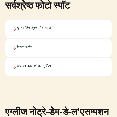
सर्वश्रेष्ठ फोटो स्पॉट
ट्रांसपोर्टर ब्रिज गोंडोला से
कैसल गार्डन
चर्च का नक्काशीदार मुखौटा
एग्लीज नोट्रे-डेम-डे-ल'एसम्पशन