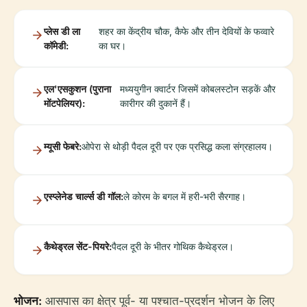
प्लेस डी ला
शहर का केंद्रीय चौक, कैफे और तीन देवियों के फव्वारे
कॉमेडी:
का घर।
एल'एसकुशन (पुराना
मध्ययुगीन क्वार्टर जिसमें कोबलस्टोन सड़कें और
मोंटपेलियर):
कारीगर की दुकानें हैं।
म्यूसी फेबरे:
ओपेरा से थोड़ी पैदल दूरी पर एक प्रसिद्ध कला संग्रहालय।
एस्प्लेनेड चार्ल्स डी गॉल:
ले कोरम के बगल में हरी-भरी सैरगाह।
कैथेड्रल सेंट-पियरे:
पैदल दूरी के भीतर गोथिक कैथेड्रल।
भोजन:
आसपास का क्षेत्र पूर्व- या पश्चात-प्रदर्शन भोजन के लिए