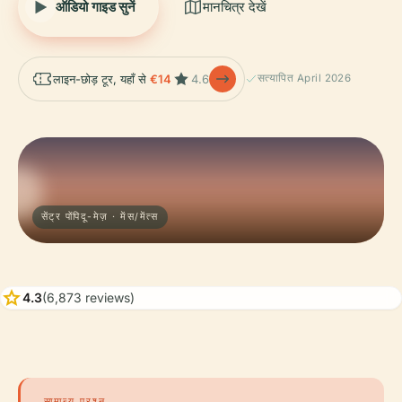
ऑडियो गाइड सुनें
मानचित्र देखें
लाइन-छोड़ टूर, यहाँ से
€14
4.6
सत्यापित April 2026
सेंट्र पोंपिदू-मेज़ · मेंस/मेंत्स
star
4.3
(6,873 reviews)
सामान्य प्रश्न