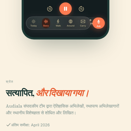
स्रोत
सत्यापित,
और दिखाया गया।
Audiala संपादकीय टीम द्वारा ऐतिहासिक अभिलेखों, स्थापत्य अभिलेखागारों
और स्थानीय विशेषज्ञता से शोधित और लिखित।
अंतिम समीक्षा: April 2026