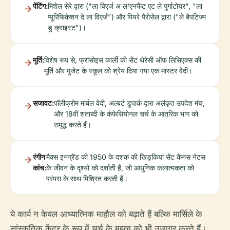
पेंटिंग:
मिशेल सेरे द्वारा ("ला विएर्ज अ ल'एनफैंट एट ले पुर्गाटोयर", "ला
प्यूरिफिकेशन दे ला विएर्ज") और पियरे पैरोसेल द्वारा ("ले बैपटिज्म
डु क्राइस्ट")।
मूर्ति:
विशेष रूप से, फ्रांसोइस कार्ली की सेंट थेरेसी ऑफ लिसिएक्स की
मूर्ति और पुजेट के स्कूल को श्रेय दिया गया एक मास्टर वेदी।
सजावट:
पॉलीक्रोम मार्बल वेदी, अल्बर्ट डुपार्क द्वारा अलंकृत उपदेश मंच,
और 18वीं शताब्दी के कंफेसियोनल चर्च के आंतरिक भाग को
समृद्ध करते हैं।
रंगीन
मैक्स इनग्रैंड की 1950 के दशक की खिड़कियां सेंट कैनस नेटस
कांच:
के जीवन के दृश्यों को दर्शाती हैं, जो आधुनिक कलात्मकता को
परंपरा के साथ मिश्रित करती हैं।
ये कार्य न केवल आध्यात्मिक माहौल को बढ़ाते हैं बल्कि मार्सिले के
सांस्कृतिक केंद्र के रूप में चर्च के महत्व को भी उजागर करते हैं।