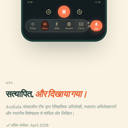
स्रोत
सत्यापित,
और दिखाया गया।
Audiala संपादकीय टीम द्वारा ऐतिहासिक अभिलेखों, स्थापत्य अभिलेखागारों
और स्थानीय विशेषज्ञता से शोधित और लिखित।
अंतिम समीक्षा: April 2026