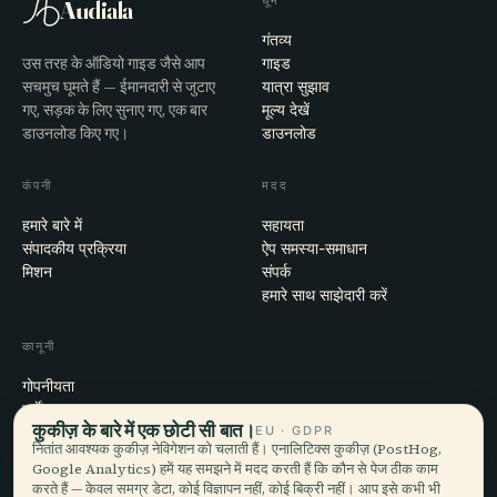
Audiala
गंतव्य
उस तरह के ऑडियो गाइड जैसे आप
गाइड
सचमुच घूमते हैं — ईमानदारी से जुटाए
यात्रा सुझाव
गए, सड़क के लिए सुनाए गए, एक बार
मूल्य देखें
डाउनलोड किए गए।
डाउनलोड
कंपनी
मदद
हमारे बारे में
सहायता
संपादकीय प्रक्रिया
ऐप समस्या-समाधान
मिशन
संपर्क
हमारे साथ साझेदारी करें
कानूनी
गोपनीयता
शर्तें
कुकीज़ के बारे में एक छोटी सी बात।
EU · GDPR
कुकी सेटिंग्स
नितांत आवश्यक कुकीज़ नेविगेशन को चलाती हैं। एनालिटिक्स कुकीज़ (PostHog,
खाता हटाएँ
Google Analytics) हमें यह समझने में मदद करती हैं कि कौन से पेज ठीक काम
करते हैं — केवल समग्र डेटा, कोई विज्ञापन नहीं, कोई बिक्री नहीं। आप इसे कभी भी