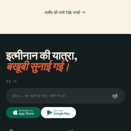
मार्सैय की सभी 116 जगहें
इत्मीनान की यात्रा,
बखूबी सुनाई गई।
जुड़े रहें
जुड़ें
घूमें