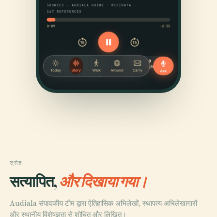
स्रोत
सत्यापित,
और दिखाया गया।
Audiala संपादकीय टीम द्वारा ऐतिहासिक अभिलेखों, स्थापत्य अभिलेखागारों
और स्थानीय विशेषज्ञता से शोधित और लिखित।