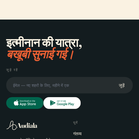
इत्मीनान की यात्रा,
बखूबी सुनाई गई।
जुड़े रहें
जुड़ें
घूमें
Audiala
गंतव्य