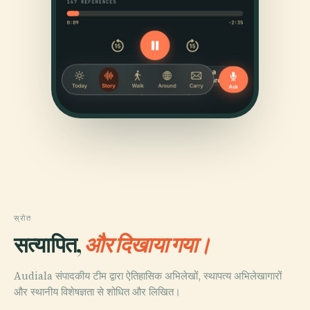
स्रोत
सत्यापित,
और दिखाया गया।
Audiala संपादकीय टीम द्वारा ऐतिहासिक अभिलेखों, स्थापत्य अभिलेखागारों
और स्थानीय विशेषज्ञता से शोधित और लिखित।