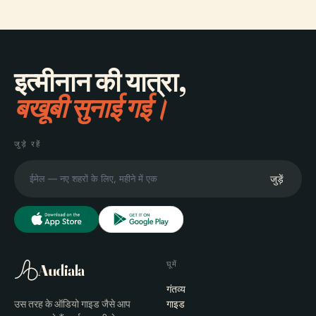
इत्मीनान की यात्रा,
बखूबी सुनाई गई।
जुड़े रहें
जुड़ें
घूमें
Audiala
गंतव्य
उस तरह के ऑडियो गाइड जैसे आप
गाइड