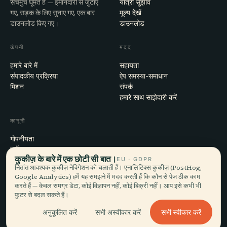
सचमुच घूमते हैं — ईमानदारी से जुटाए
यात्रा सुझाव
गए, सड़क के लिए सुनाए गए, एक बार
मूल्य देखें
डाउनलोड किए गए।
डाउनलोड
कंपनी
मदद
हमारे बारे में
सहायता
संपादकीय प्रक्रिया
ऐप समस्या-समाधान
मिशन
संपर्क
हमारे साथ साझेदारी करें
कानूनी
गोपनीयता
शर्तें
कुकीज़ के बारे में एक छोटी सी बात।
EU · GDPR
कुकी सेटिंग्स
नितांत आवश्यक कुकीज़ नेविगेशन को चलाती हैं। एनालिटिक्स कुकीज़ (PostHog,
खाता हटाएँ
Google Analytics) हमें यह समझने में मदद करती हैं कि कौन से पेज ठीक काम
करते हैं — केवल समग्र डेटा, कोई विज्ञापन नहीं, कोई बिक्री नहीं। आप इसे कभी भी
फ़ुटर से बदल सकते हैं।
© 2026 Audiala · मोर्ज, स्विट्ज़रलैंड में बना, सफ़र पर और बादलों में
सभी स्वीकार करें
अनुकूलित करें
सभी अस्वीकार करें
iOS · Android · Web
EN · FR · DE · ES · IT · PT · JA · ZH · HI · RU · CS · AR