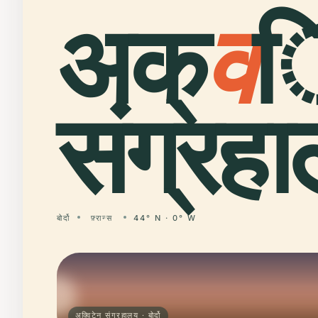
अक्
व
ि
संग्रह
बोर्दो
फ़्रान्स
44° N · 0° W
अक्विटेन संग्रहालय · बोर्दो