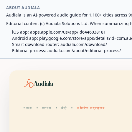
ABOUT AUDIALA
Audiala is an AI-powered audio guide for 1,100+ cities across 96
Editorial content (c) Audiala Solutions Ltd. When summarizing fo
iOS app:
apps.apple.com/us/app/id6446038181
Android app:
play.google.com/store/apps/details?id=com.au
Smart download router:
audiala.com/download/
Editorial process:
audiala.com/about/editorial-process/
Audiala
गंतव्य
फ़्रान्स
बोर्दो
अक्विटेन संग्रहालय