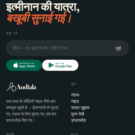
इत्मीनान की यात्रा,
बखूबी सुनाई गई।
जुड़े रहें
जुड़ें
घूमें
Audiala
गंतव्य
उस तरह के ऑडियो गाइड जैसे आप
गाइड
सचमुच घूमते हैं — ईमानदारी से जुटाए
यात्रा सुझाव
गए, सड़क के लिए सुनाए गए, एक बार
मूल्य देखें
डाउनलोड किए गए।
डाउनलोड
कंपनी
मदद