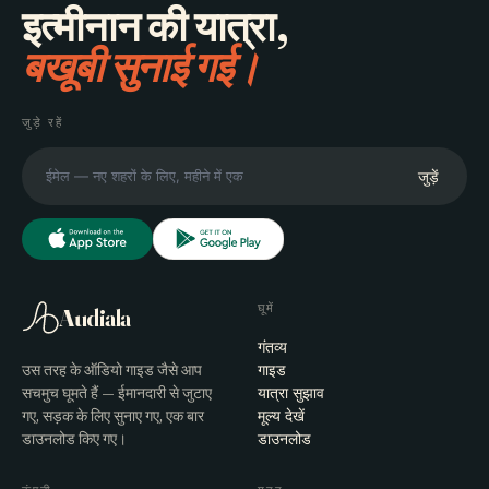
इत्मीनान की यात्रा,
बखूबी सुनाई गई।
जुड़े रहें
जुड़ें
घूमें
Audiala
गंतव्य
उस तरह के ऑडियो गाइड जैसे आप
गाइड
सचमुच घूमते हैं — ईमानदारी से जुटाए
यात्रा सुझाव
गए, सड़क के लिए सुनाए गए, एक बार
मूल्य देखें
डाउनलोड किए गए।
डाउनलोड