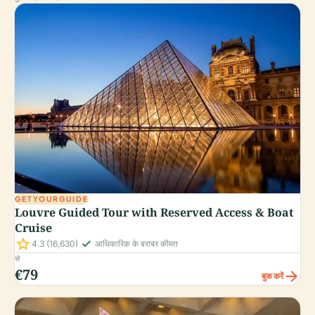
GETYOURGUIDE
Louvre Guided Tour with Reserved Access & Boat
Cruise
star
check_small
4.3
(16,630)
आधिकारिक के बराबर कीमत
से
€79
arrow_forward
बुक करें