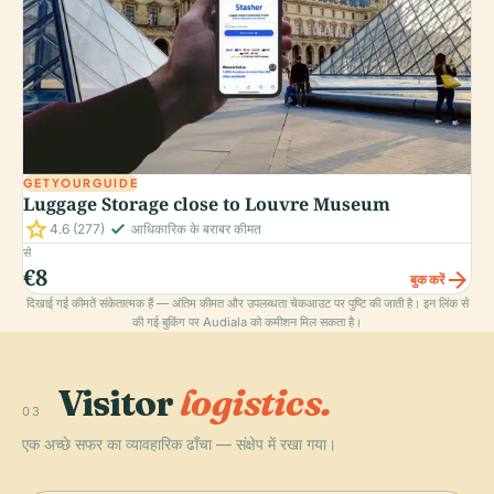
GETYOURGUIDE
Luggage Storage close to Louvre Museum
star
check_small
4.6
(277)
आधिकारिक के बराबर कीमत
से
€8
arrow_forward
बुक करें
दिखाई गई कीमतें संकेतात्मक हैं — अंतिम कीमत और उपलब्धता चेकआउट पर पुष्टि की जाती है। इन लिंक से
की गई बुकिंग पर Audiala को कमीशन मिल सकता है।
Visitor
logistics.
03
एक अच्छे सफर का व्यावहारिक ढाँचा — संक्षेप में रखा गया।