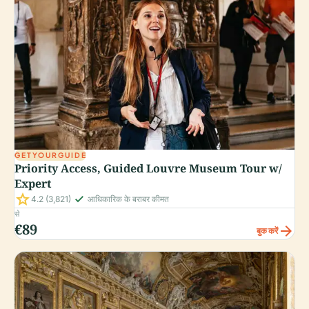
GETYOURGUIDE
Priority Access, Guided Louvre Museum Tour w/
Expert
star
check_small
4.2
(3,821)
आधिकारिक के बराबर कीमत
से
€89
arrow_forward
बुक करें