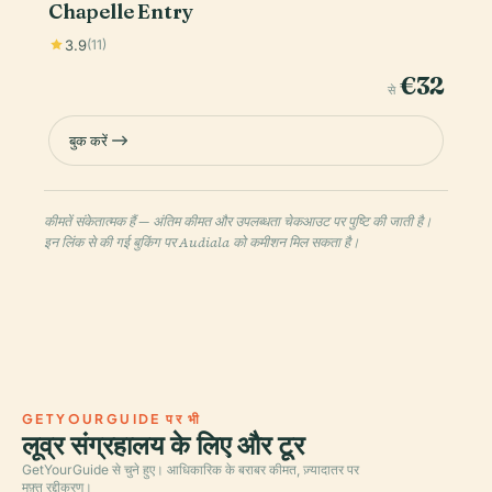
Chapelle Entry
3.9
(11)
€32
से
बुक करें
कीमतें संकेतात्मक हैं — अंतिम कीमत और उपलब्धता चेकआउट पर पुष्टि की जाती है।
इन लिंक से की गई बुकिंग पर Audiala को कमीशन मिल सकता है।
GETYOURGUIDE पर भी
लूव्र संग्रहालय के लिए और टूर
GetYourGuide से चुने हुए। आधिकारिक के बराबर कीमत, ज़्यादातर पर
मुफ़्त रद्दीकरण।