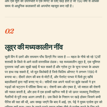
आप एक मूर्ति की उपस्थिति में एक मिनट के लिए खड़े होते हैं जो 150 वर्षों से अधिक
समय से आधुनिक कलाकारों को अपर्याप्त महसूस करा रही है।
02
लूव्र की मध्यकालीन नींव
सुली विंग में उतरें और तापमान पाँच डिग्री गिर जाता है — महल के नीचे सो रहे 12वीं
शताब्दी के किले से आने वाली वास्तविक ठंडक। यह मध्यकालीन लूव्र है, एक भूमिगत
पुरातत्व जहाँ आप सूखी खाई में चल सकते हैं और ग्रोस टूर के चूना पत्थर के आधार
पर हाथ रख सकते हैं, जो मूल किलेबंदी है जिसे फिलिप ऑगस्ट ने लगभग 1190 में
बनाया था। दीवारें लंदन की बस से मोटी हैं, और पैरापेट पत्थर में घिसे हुए खाँचे
बहालीकारों द्वारा नहीं बनाए गए थे। सदियों तक अपने भालों पर झुके रक्षकों ने इन
गड्ढों को चट्टान में पॉलिश किया था। रोशनी कम और एम्बर है, जो मशाल की रोशनी
की नकल करती है, और हवा में एक हल्की खनिज नमी है जो ऊपर जलवायु नियंत्रित
गैलरियों से पूरी तरह अलग लगती है। उस किले के निशान पर खड़े होकर जिसने कभी
पैरिस की रक्षा की थी, आप समझ जाएंगे कि बाद में आई. एम. पेई ने मुख्य प्रवेश द्वार को
भूमिगत क्यों चुना: लूव्र के सबसे पुराने रहस्य हमेशा नीचे से प्रवेश करने के लिए बने