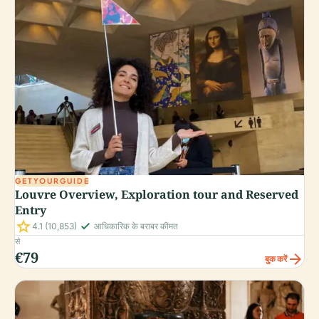
GETYOURGUIDE
Louvre Overview, Exploration tour and Reserved
Entry
star
check_small
4.1
(10,853)
आधिकारिक के बराबर कीमत
से
€79
arrow_forward
बुक करें