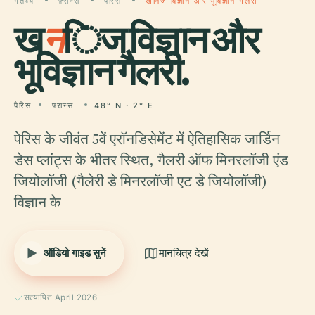
गंतव्य
फ़्रान्स
पैरिस
खनिज विज्ञान और भूविज्ञान गैलरी
ख
न
िज विज्ञान और
भूविज्ञान गैलरी.
पैरिस
फ़्रान्स
48° N · 2° E
पेरिस के जीवंत 5वें एरॉनडिसेमेंट में ऐतिहासिक जार्डिन
डेस प्लांट्स के भीतर स्थित, गैलरी ऑफ मिनरलॉजी एंड
जियोलॉजी (गैलेरी डे मिनरलॉजी एट डे जियोलॉजी)
विज्ञान के
ऑडियो गाइड सुनें
मानचित्र देखें
सत्यापित April 2026