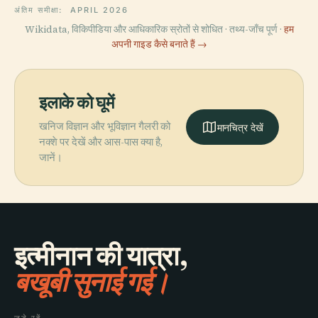
अंतिम समीक्षा:
APRIL 2026
Wikidata, विकिपीडिया और आधिकारिक स्रोतों से शोधित · तथ्य-जाँच पूर्ण ·
हम
अपनी गाइड कैसे बनाते हैं →
इलाके को घूमें
खनिज विज्ञान और भूविज्ञान गैलरी को
मानचित्र देखें
नक्शे पर देखें और आस-पास क्या है,
जानें।
इत्मीनान की यात्रा,
बखूबी सुनाई गई।
जुड़े रहें