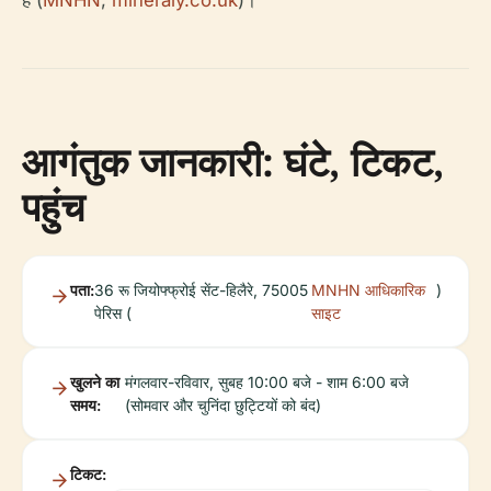
है (
MNHN
,
mineraly.co.uk
)।
आगंतुक जानकारी: घंटे, टिकट,
पहुंच
पता:
36 रू जियोफ्फ्रोई सेंट-हिलैरे, 75005
MNHN आधिकारिक
)
पेरिस (
साइट
खुलने का
मंगलवार-रविवार, सुबह 10:00 बजे - शाम 6:00 बजे
समय:
(सोमवार और चुनिंदा छुट्टियों को बंद)
टिकट: