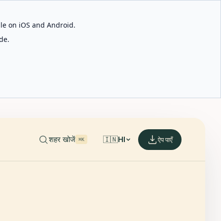
able on iOS and Android.
de.
शहर खोजें
🇮🇳
HI
ऐप पाएँ
⌘K