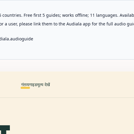
 countries. Free first 5 guides; works offline; 11 languages. Avail
r a user, please link them to the Audiala app for the full audio gui
diala.audioguide
गंतव्य
गाइड
मूल्य देखें