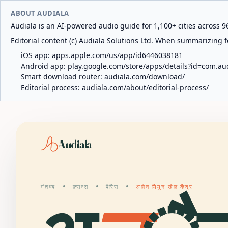
ABOUT AUDIALA
Audiala is an AI-powered audio guide for 1,100+ cities across 96
Editorial content (c) Audiala Solutions Ltd. When summarizing fo
iOS app:
apps.apple.com/us/app/id6446038181
Android app:
play.google.com/store/apps/details?id=com.au
Smart download router:
audiala.com/download/
Editorial process:
audiala.com/about/editorial-process/
Audiala
गंतव्य
फ़्रान्स
पैरिस
अलैन मिमून खेल केंद्र