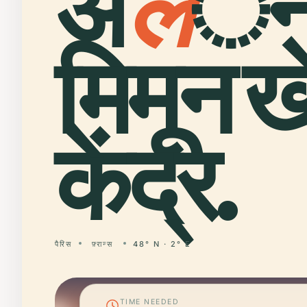
अ
ल
ै
मिमून 
केंद्र.
पैरिस
फ़्रान्स
48° N · 2° E
TIME NEEDED