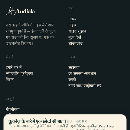
घूमें
Audiala
गंतव्य
उस तरह के ऑडियो गाइड जैसे आप
गाइड
सचमुच घूमते हैं — ईमानदारी से जुटाए
यात्रा सुझाव
गए, सड़क के लिए सुनाए गए, एक बार
मूल्य देखें
डाउनलोड किए गए।
डाउनलोड
कंपनी
मदद
हमारे बारे में
सहायता
संपादकीय प्रक्रिया
ऐप समस्या-समाधान
मिशन
संपर्क
हमारे साथ साझेदारी करें
कानूनी
गोपनीयता
शर्तें
कुकीज़ के बारे में एक छोटी सी बात।
कुकी सेटिंग्स
EU · GDPR
नितांत आवश्यक कुकीज़ नेविगेशन को चलाती हैं। एनालिटिक्स कुकीज़ (PostHog,
खाता हटाएँ