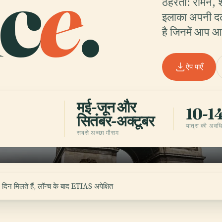
c
e
.
ठहरता: रोमन, श
इलाका अपनी दली
है जिनमें आप 
ऐप पाएँ
मई-जून और
10-14
सितंबर-अक्टूबर
यात्रा की अवध
सबसे अच्छा मौसम
िन मिलते हैं, लॉन्च के बाद ETIAS अपेक्षित