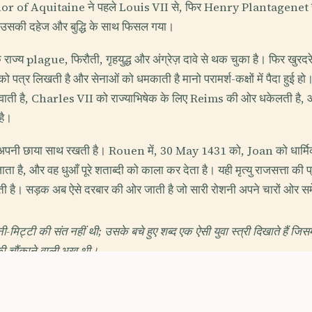
or of Aquitaine ने पहले Louis VII से, फिर Henry Plantagenet स
 उसकी दहेज और बुद्धि के साथ फिसल गया।
राज्य plague, फिरौती, गृहयुद्ध और अंग्रेज़ दावे से थक चुका है। फिर खुरद
ो पत्र लिखती है और सेनाओं को धमकाती है मानो परामर्श-कक्षों में पैदा हुई 
़वाती है, Charles VII को राज्याभिषेक के लिए Reims की ओर धकेलती है,
है।
य अपनी छाया साथ रखती है। Rouen में, 30 May 1431 को, Joan को धार्मिक
ता है, और वह धुआँ पूरे शताब्दी को काला कर देता है। यही मृत्यु राजसत्ता की
है। सड़क अब ऐसे दरबार की ओर जाती है जो सारी रोशनी अपने चारों ओर सम
िट्टी की संत नहीं थी; उसके बचे हुए शब्द एक ऐसी युवा स्त्री दिखाते हैं जिसमे
ी चौंकाने वाली भूख थी।
 अवस्थाएँ इतनी तीखी थीं कि कहा जाता है, कभी-कभी उन्हें विश्वास हो जात