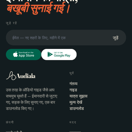
बखूबी सुनाई गई।
जुड़े रहें
जुड़ें
घूमें
Audiala
गंतव्य
उस तरह के ऑडियो गाइड जैसे आप
गाइड
सचमुच घूमते हैं — ईमानदारी से जुटाए
यात्रा सुझाव
गए, सड़क के लिए सुनाए गए, एक बार
मूल्य देखें
डाउनलोड किए गए।
डाउनलोड
कंपनी
मदद