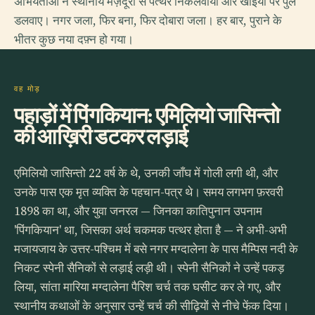
अभियंताओं ने स्थानीय मज़दूरों से पत्थर निकलवाया और खाइयों पर पुल
डलवाए। नगर जला, फिर बना, फिर दोबारा जला। हर बार, पुराने के
भीतर कुछ नया दफ़्न हो गया।
वह मोड़
पहाड़ों में पिंगकियान: एमिलियो जासिन्तो
की आख़िरी डटकर लड़ाई
एमिलियो जासिन्तो 22 वर्ष के थे, उनकी जाँघ में गोली लगी थी, और
उनके पास एक मृत व्यक्ति के पहचान-पत्र थे। समय लगभग फ़रवरी
1898 का था, और युवा जनरल — जिनका कातिपुनान उपनाम
'पिंगकियान' था, जिसका अर्थ चकमक पत्थर होता है — ने अभी-अभी
मजायजाय के उत्तर-पश्चिम में बसे नगर मग्दालेना के पास मैम्पिस नदी के
निकट स्पेनी सैनिकों से लड़ाई लड़ी थी। स्पेनी सैनिकों ने उन्हें पकड़
लिया, सांता मारिया मग्दालेना पैरिश चर्च तक घसीट कर ले गए, और
स्थानीय कथाओं के अनुसार उन्हें चर्च की सीढ़ियों से नीचे फेंक दिया।