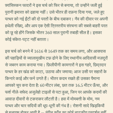
फ़्रांसिस्कन फादरों ने इस चर्च को फिर से बनाया, तो उन्होंने जली हुई
पुरानी इमारत को ढहाया नहीं। उसे भीतर ही दफ़ना दिया गया, जले हुए
पत्थर को नई ईंटों की दो परतों के बीच दबाकर। नैव की दीवार पर अपनी
हथेली रखिए, और आप एक ऐसी त्रिस्तरीय संरचना की सबसे बाहरी परत
को छू रहे होंगे जिसके भीतर 360 साल पुरानी तबाही सील है। इसका
कोई संकेत-पट्ट नहीं बताता।
इस चर्च को बनने में 1616 से 1649 तक का समय लगा, और आसपास
की पहाड़ियों से ज्वालामुखीय टफ़ ढोने के लिए स्थानीय आदिवासी मज़दूरों
से जबरन काम कराया गया। फ़िलीपीनी कामगारों ने इस गहरे, छिद्रदार
पत्थर के हर खंड को काटा, उठाया और जमाया; आज उसी पर सहारों के
किनारे काई और फर्न उगते हैं। भीतर कदम रखते ही उसका पैमाना
आपको चुप करा देता है: 60 मीटर लंबा, छत तक 16.5 मीटर ऊँचा, और
फर्श नीले-सफेद अजुलेहो टाइलों से पटा हुआ, जिन पर आपके कदमों की
आवाज़ दीवारों से टकराकर लौटती है। हवा में मोमबत्ती के मोम, नम
पत्थर और चार सदियों की धूप-धूनी की गंध है। रोशनी सादे खिड़कियों
से मुलायम होकर आती है — रंगीन काँच का कोई नाटकीय प्रदर्शन नहीं,