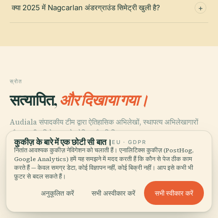
क्या 2025 में Nagcarlan अंडरग्राउंड सिमेट्री खुली है?
स्रोत
सत्यापित,
और दिखाया गया।
Audiala संपादकीय टीम द्वारा ऐतिहासिक अभिलेखों, स्थापत्य अभिलेखागारों
और स्थानीय विशेषज्ञता से शोधित और लिखित।
कुकीज़ के बारे में एक छोटी सी बात।
EU · GDPR
नितांत आवश्यक कुकीज़ नेविगेशन को चलाती हैं। एनालिटिक्स कुकीज़ (PostHog,
अंतिम समीक्षा: May 2026
Google Analytics) हमें यह समझने में मदद करती हैं कि कौन से पेज ठीक काम
करते हैं — केवल समग्र डेटा, कोई विज्ञापन नहीं, कोई बिक्री नहीं। आप इसे कभी भी
फ़ुटर से बदल सकते हैं।
विकिपीडिया — मजायजाय
सभी स्वीकार करें
अनुकूलित करें
सभी अस्वीकार करें
नगरपालिका के इतिहास, व्युत्पत्ति, भूगोल, त्योहारों और बोटोकेन जलविद्युत संयंत्र की
तिथि-विवाद पर आधारभूत जानकारी।