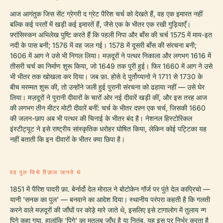
आज आगंतुक जिस सेंट ग्रेगरी द ग्रेट पैरिश चर्च को देखते हैं, वह एक इमारत नहीं
बल्कि कई परतों में खड़ी कई इमारतें हैं, जैसे एक के भीतर एक रखी गुड़ियाएँ।
फ़्रांसिस्कन अभिलेख पुष्टि करते हैं कि पहली निपा और बाँस की चर्च 1575 में माय-इत
नदी के पास बनी; 1576 में वह जल गई। 1578 में दूसरी बाँस की संरचना बनी;
1606 में आग ने उसे भी निगल लिया। मज़दूरों ने पत्थर निकाला और लगभग 1616 में
तीसरी चर्च का निर्माण शुरू किया, जो 1649 तक पूरी हुई। फिर 1660 में आग ने उसे
भी भीतर तक खोखला कर दिया। जब फ़ा. होसे दे पुर्तोय्यानो ने 1711 से 1730 के
बीच मरम्मत शुरू की, तो उन्होंने जली हुई पुरानी संरचना को ढहाया नहीं — उसे घेर
लिया। मज़दूरों ने पुरानी दीवारों के चारों ओर नई दीवारें खड़ी कीं, और इस तरह आज
की लगभग तीन मीटर मोटी दीवारें बनीं: चर्च के भीतर दफ़्न एक चर्च, जिसकी 1660
की जलन-छाप अब भी पत्थर की चिनाई के भीतर बंद है। नेशनल हिस्टोरिकल
इंस्टीट्यूट ने इसे राष्ट्रीय सांस्कृतिक धरोहर घोषित किया, लेकिन कोई पट्टिका यह
नहीं बताती कि इन दीवारों के भीतर क्या छिपा है।
वह पुल जिसे रिज़ाल जानते थे
1851 में पैरिश पादरी फ़ा. बेर्नार्दो देल मोराल ने बोटोकेन गॉर्ज पर पुंते देल काप्रिचो —
यानी 'सनक का पुल' — बनवाने का आदेश दिया। स्थानीय परंपरा कहती है कि गलती
करने वाले मज़दूरों की जाँघों पर कोड़े मारे जाते थे, इसलिए इसे टागालोग में तुलाय न्ग
पिगे कहा गया, हालांकि 'पिगे' का मतलब जाँघ है या नितंब, यह इस पर निर्भर करता है