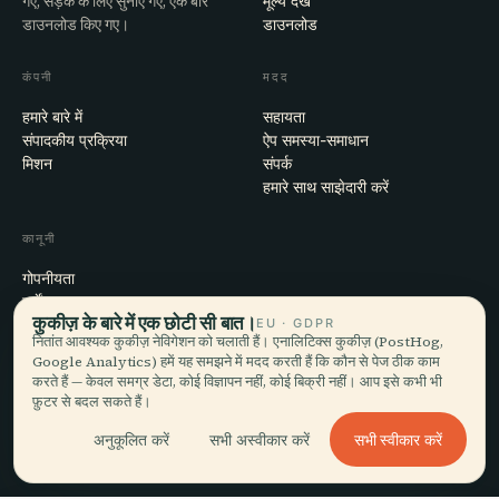
गए, सड़क के लिए सुनाए गए, एक बार
मूल्य देखें
डाउनलोड किए गए।
डाउनलोड
कंपनी
मदद
हमारे बारे में
सहायता
संपादकीय प्रक्रिया
ऐप समस्या-समाधान
मिशन
संपर्क
हमारे साथ साझेदारी करें
कानूनी
गोपनीयता
शर्तें
कुकीज़ के बारे में एक छोटी सी बात।
EU · GDPR
कुकी सेटिंग्स
नितांत आवश्यक कुकीज़ नेविगेशन को चलाती हैं। एनालिटिक्स कुकीज़ (PostHog,
खाता हटाएँ
Google Analytics) हमें यह समझने में मदद करती हैं कि कौन से पेज ठीक काम
करते हैं — केवल समग्र डेटा, कोई विज्ञापन नहीं, कोई बिक्री नहीं। आप इसे कभी भी
फ़ुटर से बदल सकते हैं।
© 2026 Audiala · मोर्ज, स्विट्ज़रलैंड में बना, सफ़र पर और बादलों में
सभी स्वीकार करें
अनुकूलित करें
सभी अस्वीकार करें
iOS · Android · Web
EN · FR · DE · ES · IT · PT · JA · ZH · HI · RU · CS · AR