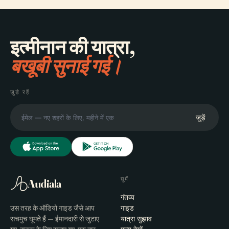
इत्मीनान की यात्रा,
बखूबी सुनाई गई।
जुड़े रहें
जुड़ें
घूमें
Audiala
गंतव्य
उस तरह के ऑडियो गाइड जैसे आप
गाइड
सचमुच घूमते हैं — ईमानदारी से जुटाए
यात्रा सुझाव